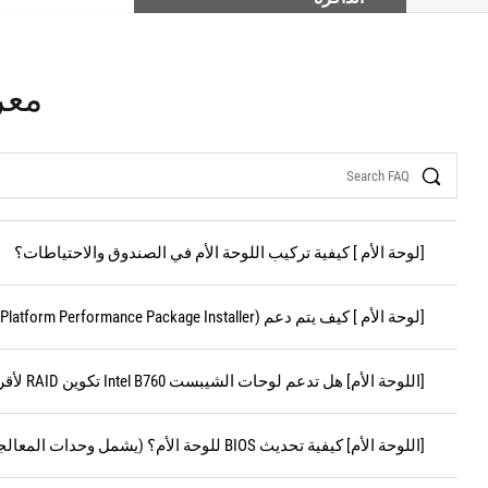
معر
Search
[لوحة الأم ] كيفية تركيب اللوحة الأم في الصندوق والاحتياطات؟
[لوحة الأم ] كيف يتم دعم IPPP (Intel® Platform Performance Package Installer)؟
[اللوحة الأم] هل تدعم لوحات الشيبست Intel B760 تكوين RAID لأقراص PCIe M.2؟
[اللوحة الأم] كيفية تحديث BIOS للوحة الأم؟ (يشمل وحدات المعالجة المركزية من أجيال مختلفة)