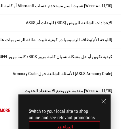
[Windows 11/10] نسيت اسم مستخدم حساب Microsoft أو كلمة المرور أو رمز PIN لتسجيل الدخول
الإعدادات الشائعة للبيوس (BIOS) للوحات أم ASUS
[اللوحة الأم/بطاقة الرسوميات] كيفية تثبيت بطاقة الرسوميات على
كيفية تكوين أو حل مشكلة نسيان كلمة مرور BIOS/ كلمة مرور UEFI/ كلمة مرور الإقلاع
[ASUS Armoury Crate] الأسئلة الشائعة حول Armoury Crate
[Windows 11/10] مقدمة عن وضع الاستعداد الحديث
 MORE
Switch to your local site to shop
online and see relevant promotions.
البقاء هنا