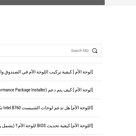
Search
[لوحة الأم ] كيفية تركيب اللوحة الأم في الصندوق و
[لوحة الأم ] كيف يتم دعم IPPP (Intel® Platform Performance Package Installer)؟
[اللوحة الأم] هل تدعم لوحات الشيبست Intel B760 تكوين RAID لأقراص PCIe M.2؟
[اللوحة الأم] كيفية تحديث BIOS للوحة الأم؟ (يشمل وحدات المعالجة المركزية من أجيال مختلفة)