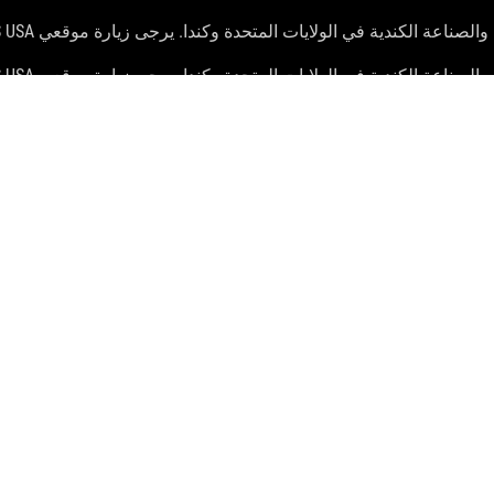
ن المورد الخاص بك للعروض الدقيقة. قد لا تكون المنتجات متاحة في
ية. يرجى الرجوع إلى صفحات المواصفات للحصول على التفاصيل الكام
 خاصة بكل منها.
النظري. قد تختلف الأرقام الفعلية في مواقف العالم الحقيقي.
ستختلف سرعة النقل الفعلية لـ USB 3.0 و 3.1 و 3.2 و / أو Type-C اعتمادًا على العديد من العوامل بم
cing information, ASUS is only entitled to set a recommendation resale 
Price may not incl
SUPPORT
ROG STRIX B650E-I GAMING WIFI
>