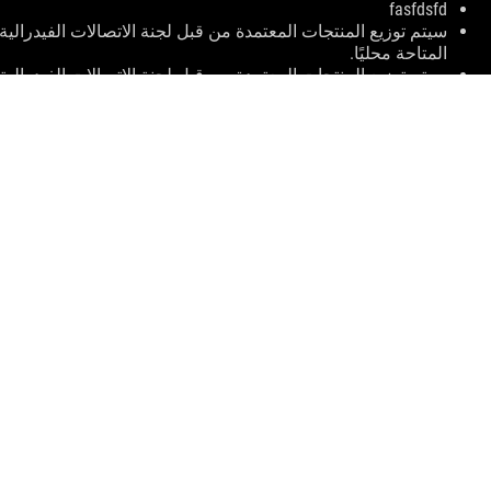
fasfdsfd
المتاحة محليًا.
المتاحة محليًا.
جميع المواصفات عرضة للتغيير دون إشعار مسبق. يرجى التحقق م
تختلف المواصفات والميزات حسب الطراز ، وجميع الصور توضيح
ألوان PCB وإصدارات البرامج المرفقة عرضة للتغيير دون إشعار.
أسماء العلامات التجارية والمنتجات المذكورة هي علامات تجارية
ما لم ينص على خلاف ذلك ، تستند جميع تجارب الأداء على الأداء 
التشغيل الخاصة بك.
price. All resellers are free to set their own price as they wish.
ude extra fee, including tax、shipping、handling、recycling fee.
ASUS
Footer
>
ممارسة الألعاب اللوحات الأم
>
اللوحات الأم FILTER