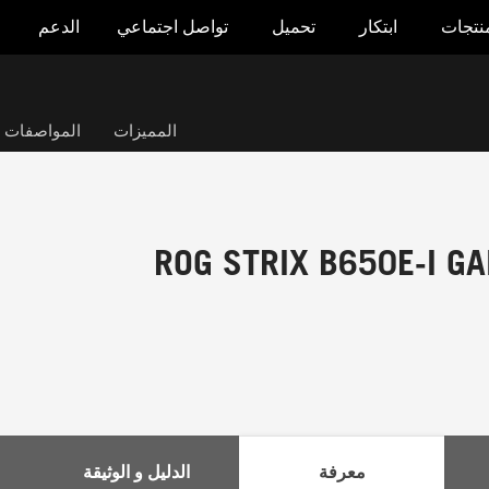
منتجات
ابتكار
تحميل
تواصل اجتماعي
الدعم
المميزات
المواصفات ال
ROG STRIX B650E-I GA
معرفة
الدليل و الوثيقة