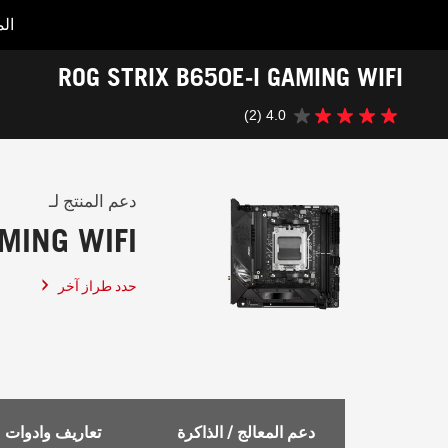
ال
Accessibility links
ROG STRIX B650E-I GAMING WIFI
Accessibility Help
Skip to content
Skip to Menu
ASUS Footer
-
(2)
4.0
الدعم
4.0
من
5
نجوم.
2
دعم المنتج لـ
مراجعة
MING WIFI
حدد طراز آخر
دعم المعالج / الذاكرة
تعاريف وادوات