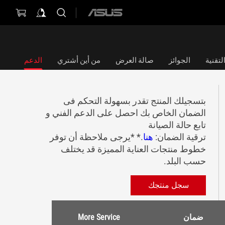
ASUS
home
logo
تقنية
الجوائز
صالة العرض
من أين أشتري
الدعم
بتسجيلك المنتج تقدر بسهولة التحكم فى
الضمان الخاص بك احصل على الدعم الفني و
تابع حالة الصيانة
ترقية الضمان:
هنا
.* *يرجى ملاحظة أن توفر
خطوط منتجات العناية المميزة قد يختلف
حسب البلد.
سجل منتجك
ضمان
More Service