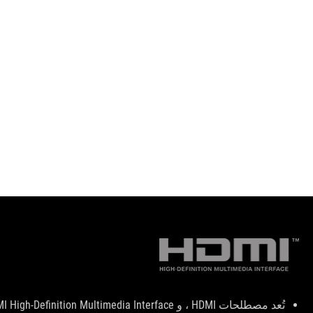
Disclaimer
تُعد مصطلحات HDMI ، و HDMI High-Definition Multimedia Interface ، والمظهر التجاري HDMI ، وشعارات HDMI ، علامات تجارية أو علامات تجارية مسجلة لشركة HDMI Licensing Administrator, Inc.