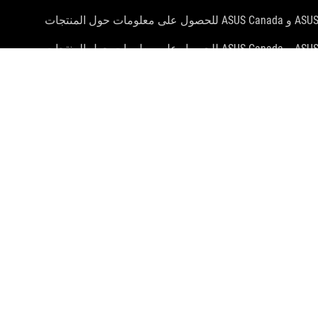
سيتم توزيع المنتجات المعتمدة من قبل لجنة الاتصالات الفيدرالية والصناعة الكندية في الولايات المتحدة وكندا. يرجى زيارة موقعي ASUS USA و ASUS Canada للحصول على معلومات حول المنتجات
سيتم توزيع المنتجات المعتمدة من قبل لجنة الاتصالات الفيدرالية والصناعة الكندية في الولايات المتحدة وكندا. يرجى زيارة موقعي ASUS USA و ASUS Canada للحصول على معلومات حول المنتجات
 جميع الأسواق.
لة.
ا في ذلك سرعة معالجة الجهاز المضيف وخصائص الملف وعوامل أخرى تتعلق بتكوين النظام وبيئة
For pri
احصل على أحدث العروض والمزيد