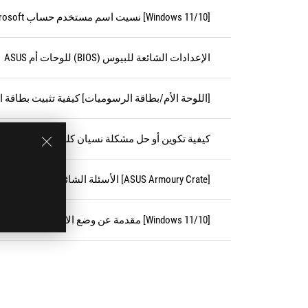
[Windows 11/10] نسيت اسم مستخدم حساب Microsoft أو كلمة المرور أو رمز PIN لتسجيل الدخول
الإعدادات الشائعة للبيوس (BIOS) للوحات أم ASUS
[اللوحة الأم/بطاقة الرسوميات] كيفية تثبيت بطاقة 
كيفية تكوين أو حل مشكلة نسيان كلمة مرور BIOS/ كلمة مرور UEFI/ كلمة مرور الإقلاع
[ASUS Armoury Crate] الأسئلة الشائعة حول Armoury Crate
[Windows 11/10] مقدمة عن وضع الاستعداد الحديث