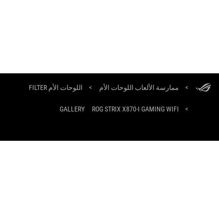
ASUS
Footer
اللوحات الأم FILTER
>
ممارسة الألعاب اللوحات الأم
>
GALLERY
ROG STRIX X870-I GAMING WIFI
>
احصل على أحدث العروض والمزيد
التسجيل
حول ROG
الصفحة الرئيسية