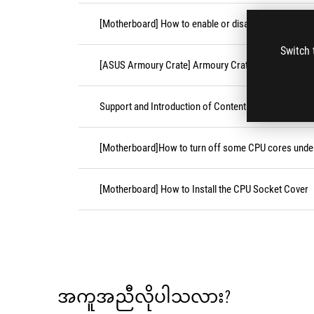
[Motherboard] How to enable or disable Secure Boot
Switch 
[ASUS Armoury Crate] Armoury Crate Compatible De
Support and Introduction of Content Platform Purcha
[Motherboard]How to turn off some CPU cores unde
[Motherboard] How to Install the CPU Socket Cover
အကူအညီလိုပါသလား?