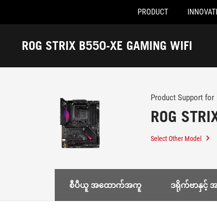
PRODUCT
INNOVAT
Accessibility links
Skip to content
Accessibility Help
Skip to Menu
ASUS Footer
ROG STRIX B550-XE GAMING WIFI
-
Support
Product Support for
ROG STRI
Select Other Model
စီပီယူ အထောက်အကူ
ဒရိုက်ဗာနှင့်