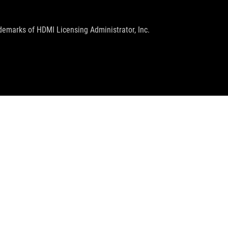
emarks of HDMI Licensing Administrator, Inc.
GET THE LATEST DEALS AND MORE
SIGN UP
facebook
instagram
tiktok