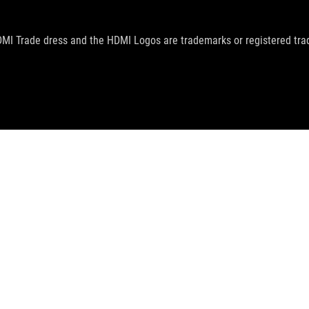
MI Trade dress and the HDMI Logos are trademarks or registered trad
>
ROG STRIX B550-XE GAMING WIFI
SUPPORT
 GLOBAL SITE