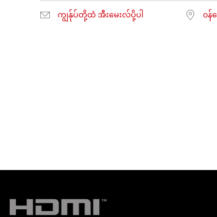
ကျွန်ုပ်တို့ထံ အီးမေးလ်ပို့ပါ
၀န်