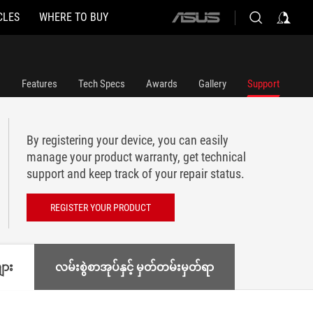
CLES
WHERE TO BUY
ASUS
home
logo
Features
Tech Specs
Awards
Gallery
Support
By registering your device, you can easily
manage your product warranty, get technical
support and keep track of your repair status.
REGISTER YOUR PRODUCT
ျား
လမ်းစွဲစာအုပ်နှင့် မှတ်တမ်းမှတ်ရာ