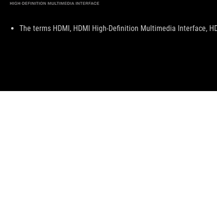
Disclaimer
The terms HDMI, HDMI High-Definition Multimedia Interface, HD
ASUS
Footer
>
GAMING MOTHERBOARDS
>
MOTHERBOARDS FILTER
ABOUT ROG
HOME
NEWSROOM
ARTICLES
ROG