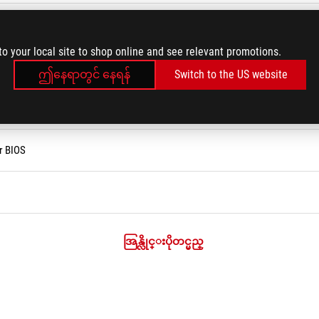
 ?
to your local site to shop online and see relevant promotions.
vices
ဤနေရာတွင် နေရန်
Switch to the US website
ses Service in the Armoury Crate
r BIOS
အြန္လိုင္းပိုတင္မည္