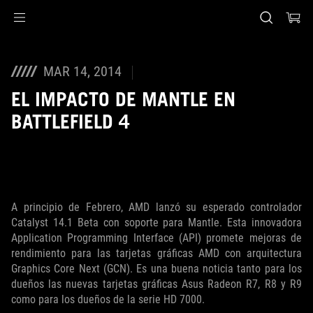
Accessibility links
Saltar al contenido
Ayuda de accesibilidad
Saltar al menú
ASUS Footer
MAR 14, 2014
EL IMPACTO DE MANTLE EN
BATTLEFIELD 4
A principio de Febrero, AMD lanzó su esperado controlador
Catalyst 14.1 Beta con soporte para Mantle. Esta innovadora
Application Programming Interface (API) promete mejoras de
rendimiento para las tarjetas gráficas AMD con arquitectura
Graphics Core Next (GCN). Es una buena noticia tanto para los
dueños las nuevas tarjetas gráficas Asus Radeon R7, R8 y R9
como para los dueños de la serie HD 7000.