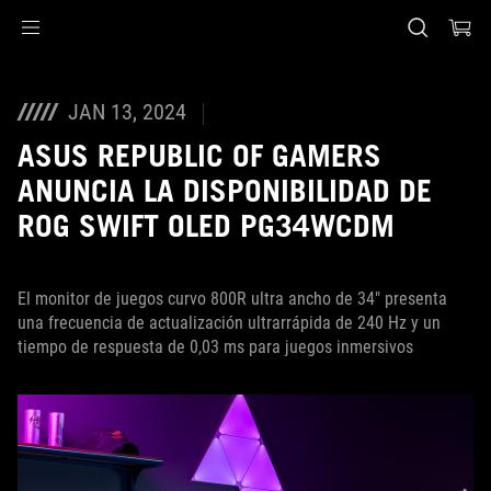
Accessibility links
Saltar al contenido
Ayuda de accesibilidad
Saltar al menú
ASUS Footer
JAN 13, 2024
ASUS REPUBLIC OF GAMERS
ANUNCIA LA DISPONIBILIDAD DE
ROG SWIFT OLED PG34WCDM
El monitor de juegos curvo 800R ultra ancho de 34" presenta
una frecuencia de actualización ultrarrápida de 240 Hz y un
tiempo de respuesta de 0,03 ms para juegos inmersivos