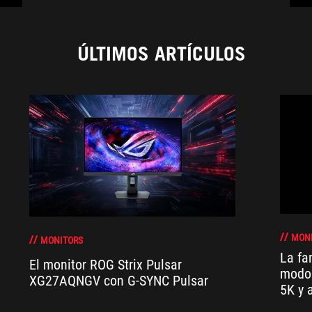
ÚLTIMOS ARTÍCULOS
MON
MONITORS
La fa
El monitor ROG Strix Pulsar
modo 
XG27AQNGV con G-SYNC Pulsar
5K y 