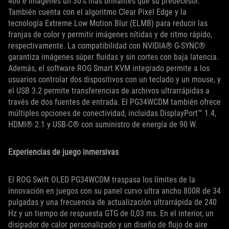
400 e imágenes un 30% más brillantes que su predecesor.
También cuenta con el algoritmo Clear Pixel Edge y la
tecnología Extreme Low Motion Blur (ELMB) para reducir las
franjas de color y permitir imágenes nítidas y de ritmo rápido,
respectivamente. La compatibilidad con NVIDIA® G-SYNC®
garantiza imágenes súper fluidas y sin cortes con baja latencia.
Además, el software ROG Smart KVM integrado permite a los
usuarios controlar dos dispositivos con un teclado y un mouse, y
el USB 3.2 permite transferencias de archivos ultrarrápidas a
través de dos fuentes de entrada. El PG34WCDM también ofrece
múltiples opciones de conectividad, incluidas DisplayPort™ 1.4,
HDMI® 2.1 y USB-C® con suministro de energía de 90 W.
Experiencias de juego inmersivas
El ROG Swift OLED PG34WCDM traspasa los límites de la
innovación en juegos con su panel curvo ultra ancho 800R de 34
pulgadas y una frecuencia de actualización ultrarrápida de 240
Hz y un tiempo de respuesta GTG de 0,03 ms. En el interior, un
disipador de calor personalizado y un diseño de flujo de aire