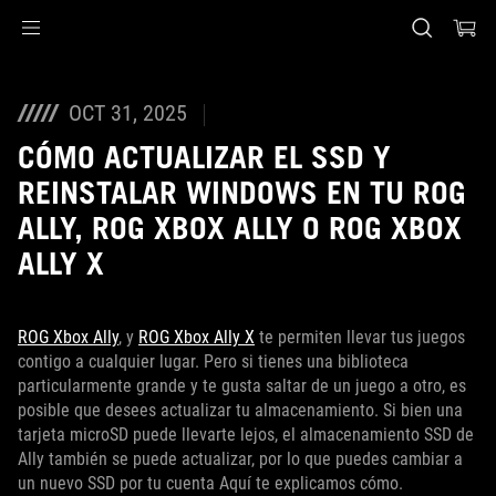
Accessibility links
Saltar al contenido
Ayuda de accesibilidad
Saltar al menú
ASUS Footer
OCT 31, 2025
CÓMO ACTUALIZAR EL SSD Y
REINSTALAR WINDOWS EN TU ROG
ALLY, ROG XBOX ALLY O ROG XBOX
ALLY X
ROG Xbox Ally
, y
ROG Xbox Ally X
te permiten llevar tus juegos
contigo a cualquier lugar. Pero si tienes una biblioteca
particularmente grande y te gusta saltar de un juego a otro, es
posible que desees actualizar tu almacenamiento. Si bien una
tarjeta microSD puede llevarte lejos, el almacenamiento SSD de
Ally también se puede actualizar, por lo que puedes cambiar a
un nuevo SSD por tu cuenta Aquí te explicamos cómo.