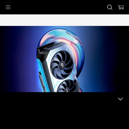
Accessibility links
Saltar al contenido
Ayuda de accesibilidad
Saltar al menú
ASUS Footer