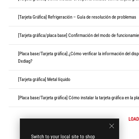
[Tarjeta Gráfica] Refrigeración – Guía de resolución de problemas
[Tarjeta gráfica/placa base] Confirmación del modo de funcionamien
[Placa base/Tarjeta gráfica] ¿Cómo verificar la información del dis
Dxdiag?
[Tarjeta gráfica] Metal líquido
[Placa base/Tarjeta gráfica] Cómo instalar la tarjeta gráfica en la p
LOAD
Switch to your local site to shop