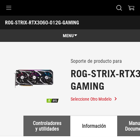
Accessibility links
ROG-STRIX-RTX3060-O12G-GAMING
Saltar al contenido
Ayuda de accesibilidad
Saltar al menú
ASUS Footer
-
Soporte
MENU
Visión general
Visión general
Especificaciones técnicas
Soporte de producto para
ROG-STRIX-RTX
Premios
GAMING
Galería
Dónde comprar
Seleccione Otro Modelo
Soporte
Controladores
Manu
Información
y utilidades
Docume