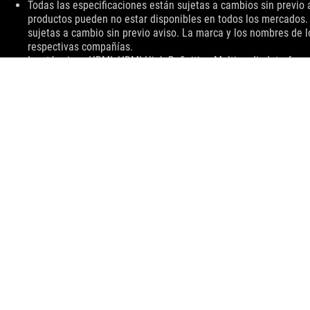
Descargo
Todas las especificaciones están sujetas a cambios sin previo 
de
productos pueden no estar disponibles en todos los mercados. E
responsabilidad
sujetas a cambio sin previo aviso. La marca y los nombres de
respectivas compañías.
Los términos HDMI, HDMI High-Definition Multimedia Interface,
HDMI son marcas comerciales o marcas registradas de HDMI Lic
Este producto cuenta con certificación conforme a las Normas
certificación acreditado (NYCE), y con la homologación reque
(actualmente el Instituto Federal de Telecomunicaciones – IFT, o
Todas las especificaciones están sujetas a cambios sin previo a
autorizado para obtener información exacta sobre disponibilid
en todos los mercados. Las especificaciones y características 
Consulte las páginas de especificaciones para obtener todos los
están sujetos a cambios sin previo aviso.
Para información sobre precios, ASUS solo tiene derecho a est
distribuidores son libres de fijar su propio precio como lo dese
El precio incluye impuestos. Costos de envío y manejo pueden 
ASUS
Footer
>
PARA JUEGOS TARJETAS DE VIDEO
>
ROG STRIX