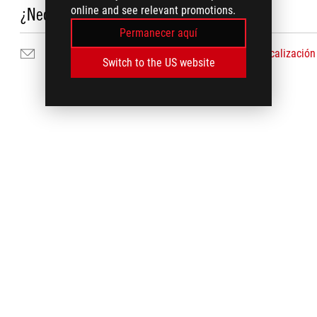
online and see relevant promotions.
¿Necesita ayuda?
Permanecer aquí
Contáctenos por correo electrónico
Localización
Switch to the US website