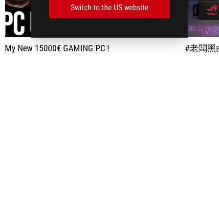
Switch to the US website
My New 15000€ GAMING PC !
#老闆黑白買 #ELECTRO_PUNK 用比較輕鬆的風格來進行開箱 不知道玩家們對 ROG 新限定色 有什麼看法呢？ ⦿ 黑白買清單： R