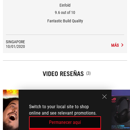
Einfold
9.6 out of 10
Fantastic Build Quality
SINGAPORE
MÁS
10/01/2020
VIDEO RESEÑAS
(3)
Switch to your local site to shop
online and see relevant promotions.
Permanecer aquí
play