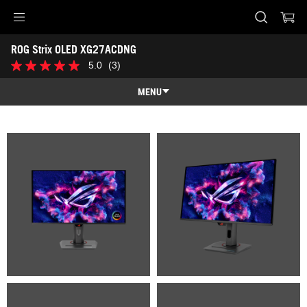
Accessibility links
ROG Strix OLED XG27ACDNG
Saltar al contenido
Ayuda de accesibilidad
Saltar al menú
ASUS Footer
-
5.0
(3)
5.0
Galería
de
5
MENU
estrellas.
3
Visión general
reseñas
Visión general
Especificaciones técnicas
Premios
Galería
Dónde comprar
Soporte