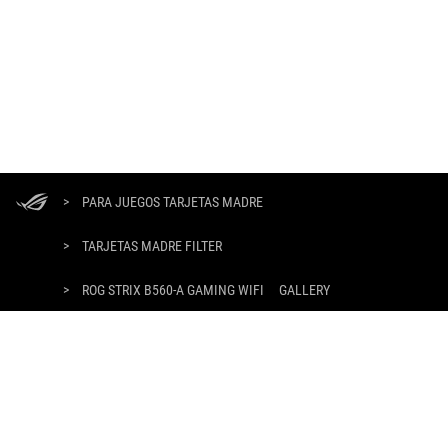
ASUS
Footer
>
PARA JUEGOS TARJETAS MADRE
>
TARJETAS MADRE FILTER
>
ROG STRIX B560-A GAMING WIFI
GALLERY
TIPO DE PAGO ADMITIDO
OBTÉN LAS ÚLTIMAS OFERTAS Y MÁS