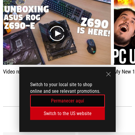
play
Video review from the channel TheTanelChannel
My New 1
Switch to your local site to shop
VER TODO
online and see relevant promotions.
Permanecer aquí
Switch to the US website
RESEÑAS DE MEDIOS
(4)