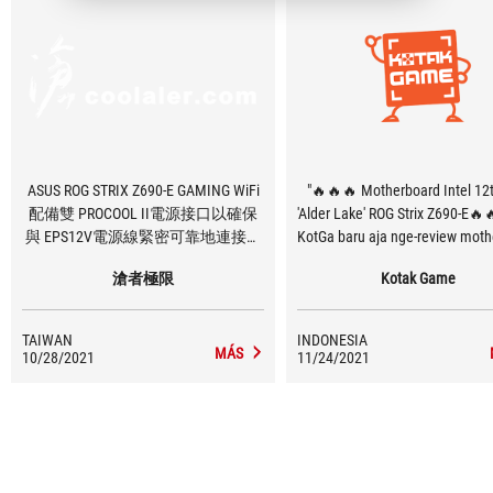
ASUS ROG STRIX Z690-E GAMING WiFi
"🔥🔥🔥 Motherboard Intel 12
配備雙 PROCOOL II電源接口以確保
'Alder Lake' ROG Strix Z690-E🔥
與 EPS12V電源線緊密可靠地連接，
KotGa baru aja nge-review mot
以及 18+1 90A功率級和業內最好的
tier dewa nih yaitu ROG Strix 
滄者極限
Kotak Game
DIGI+電源控制之一，可確保超流暢
Gaming WiFi, mobo ini sudah s
和清潔的電源輸送模型電源解決方
Intel 12th Gen alias Alder Lak
案
DDR5, PCIE 5.0, WiFi 6.E yang
TAIWAN
INDONESIA
sampai di frekuensi 6 GHz, b
MÁS
10/28/2021
11/24/2021
motherboard canggih ini sup
hingga 5 slot M.2. Semakin pe
kan bagaimana performa d
motherboard ini ketika digeber
processor Alder Lake dan RA
dari Kingston? Tonton aja full r