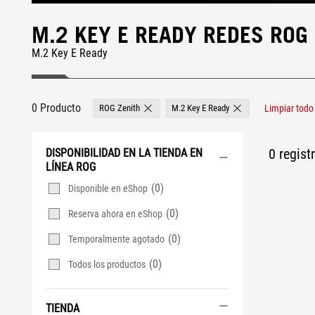
M.2 KEY E READY REDES ROG
M.2 Key E Ready
0 Producto
ROG Zenith
M.2 Key E Ready
Limpiar todo
Remove ROG Zenith
Remove M.2 Key E Re
0 regist
DISPONIBILIDAD EN LA TIENDA EN
LÍNEA ROG
(0)
Disponible en eShop
(0)
Reserva ahora en eShop
(0)
Temporalmente agotado
(0)
Todos los productos
TIENDA