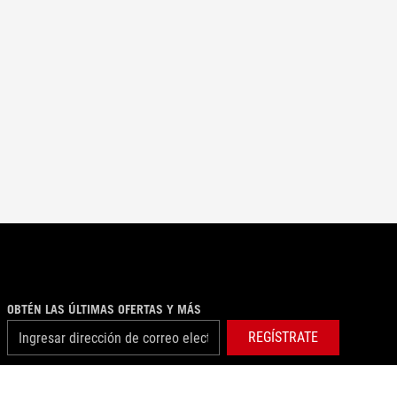
OBTÉN LAS ÚLTIMAS OFERTAS Y MÁS
REGÍSTRATE
facebook
twitter
youtube
instagram
twitch
tiktok
threads