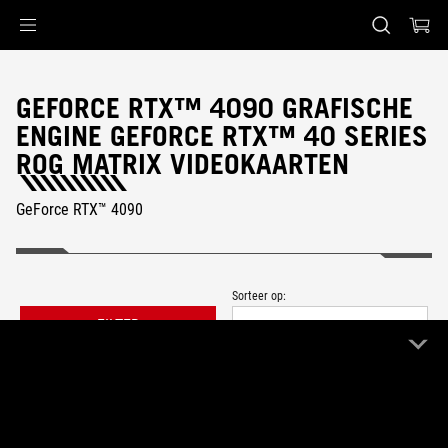
Accessibility links
Skip to content
Accessibility Help
Skip to Menu
ASUS voettekst
GEFORCE RTX™ 4090 GRAFISCHE
ENGINE GEFORCE RTX™ 40 SERIES
ROG MATRIX VIDEOKAARTEN
GeForce RTX™ 4090
Sorteer op:
FILTER
Nieuwste
1 Product
Wis alles
GeForce RTX™ 4090
ROG Matrix
Remove GeForce RTX™ 4090
Remove ROG Matrix