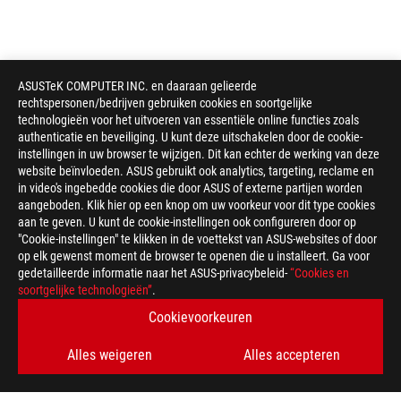
ASUSTeK COMPUTER INC. en daaraan gelieerde
rechtspersonen/bedrijven gebruiken cookies en soortgelijke
technologieën voor het uitvoeren van essentiële online functies zoals
authenticatie en beveiliging. U kunt deze uitschakelen door de cookie-
instellingen in uw browser te wijzigen. Dit kan echter de werking van deze
website beïnvloeden. ASUS gebruikt ook analytics, targeting, reclame en
in video's ingebedde cookies die door ASUS of externe partijen worden
aangeboden. Klik hier op een knop om uw voorkeur voor dit type cookies
aan te geven. U kunt de cookie-instellingen ook configureren door op
"Cookie-instellingen" te klikken in de voettekst van ASUS-websites of door
op elk gewenst moment de browser te openen die u installeert. Ga voor
gedetailleerde informatie naar het ASUS-privacybeleid-
“Cookies en
ASUS
soortgelijke technologieën”
.
voettekst
>
GAMING LAPTOPS
>
LAPTOPS FILTER
Cookievoorkeuren
>
ROG FLOW Z13-KJP
GALLERY
Alles weigeren
Alles accepteren
ONDERSTEUNDE BETAALMETHODE