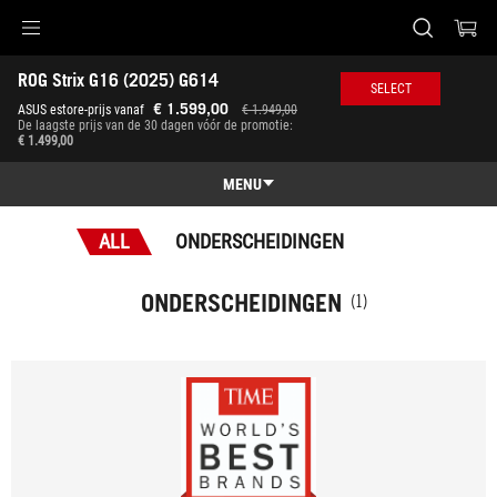
Accessibility links
ROG Strix G16 (2025) G614 
Skip to content
Accessibility Help
Skip to Menu
ASUS voettekst
SELECT
-
€ 1.599,00
ASUS estore-prijs vanaf
€ 1.949,00
Onderscheidingen
De laagste prijs van de 30 dagen vóór de promotie:
€ 1.499,00
MENU
Characteristics
ALL
ONDERSCHEIDINGEN
Characteristics
Techn. specs
ONDERSCHEIDINGEN
(1)
Onderscheidingen
Galerij
Waar te koop
Ondersteuning