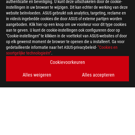
authenticatie en beveiliging. U kunt deze uitschakelen door de cookie-
instellingen in uw browser te wijzigen. Dit kan echter de werking van deze
website beïnvloeden. ASUS gebruikt ook analytics, targeting, reclame en
in video's ingebedde cookies die door ASUS of externe partijen worden
aangeboden. Klik hier op een knop om uw voorkeur voor dit type cookies
aan te geven. U kunt de cookie-instellingen ook configureren door op
"Cookie-instellingen" te klikken in de voettekst van ASUS-websites of door
op elk gewenst moment de browser te openen die u installeert. Ga voor
gedetailleerde informatie naar het ASUS-privacybeleid-
“Cookies en
soortgelijke technologieën”
.
Cookievoorkeuren
Alles weigeren
Alles accepteren
ASUS
voettekst
>
GAMING LAPTOPS
>
LAPTOPS FILTER
>
ROG STRIX G16 (2025) G614
AWARD