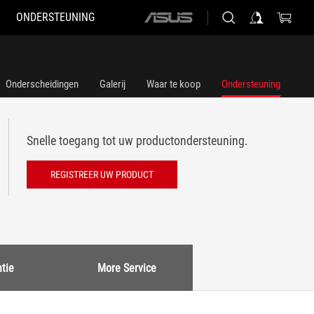
ONDERSTEUNING
ASUS
home
logo
Onderscheidingen
Galerij
Waar te koop
Ondersteuning
Snelle toegang tot uw productondersteuning.
REGISTREER UW PRODUCT
tie
More Service