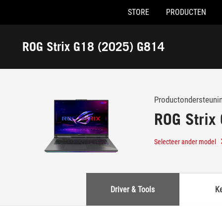
STORE
PRODUCTEN
Accessibility links
Skip to content
Accessibility Help
Skip to Menu
ASUS voettekst
ROG Strix G18 (2025) G814
-
Ondersteuning
Productondersteuni
ROG Strix
Selecteer ander model
Driver & Tools
K