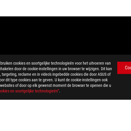
iken cookies en soortgelijke technologieën voor het uitvoeren van
Co
chakelen door de cookie-instellingen in uw browser te wijzigen. Dit kan
 Windows-besturingssysteem, schermmodule met 150 nits helderheid, v
 targeting, reclame en in video's ingebedde cookies die door ASUS of
geschakeld, Windows-energiebeheerschema ingesteld op Balanced, Taak
r dit type cookies aan te geven. U kunt de cookie-instellingen ook
olutie
US-websites of door op elk gewenst moment de browser te openen die u
ws-energiebeheerschema ingesteld op Balanced, Taakbalk-energiemodu
okies en soortgelijke technologieën”
.
et een verversingstijd van 10 seconden.
opconfiguratie, de energie-instellingen en de manier waarop de lapto
G-adapter wordt gebruikt die bij het geselecteerde model wordt gele
30 minuten tot 50% worden opgeladen bij een optimaal temperatuurber
, het HDMI handelsimago en de HDMI logo's zijn handelsmerken of ge