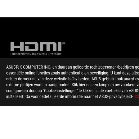
ASUSTeK COMPUTER INC. en daaraan gelieerde rechtspersonen/bedrijven gebru
essentiële online functies zoals authenticatie en beveiliging. U kunt deze uits
Disclaimer
De standaard Asus-testomgeving voor de accuduur is als volgt:
echter de werking van deze website beïnvloeden. ASUS gebruikt ook analytics,
Video afspelen: tests zijn uitgevoerd met wifi/Bluetooth uit
externe partijen worden aangeboden. Klik hier op een knop om uw voorkeur voo
systeemvolume op 67% en video op volledig scherm, 1080p res
configureren door op "Cookie-instellingen" te klikken in de voettekst van AS
Web browsen: tests zijn uitgevoerd met wifi/Bluetooth, Windo
installeert. Ga voor gedetailleerde informatie naar het ASUS-privacybeleid-
“Co
Weblooper Top50 in Google Chrome om de video af te spelen m
Factoren die de accuduur beïnvloeden zijn onder andere de lapt
en de leeftijd.
Snellaadtijden zijn van toepassing wanneer de juiste ASUS/RO
"afsluiten"). In compatibele scenario's kunnen accu's binnen 
als gevolg van systeemtolerantie.
De termen HDMI en HDMI High-Definition Multimedia Interface