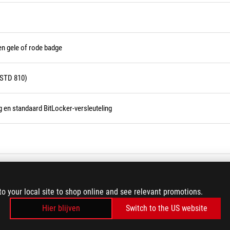
n gele of rode badge
L-STD 810)
g en standaard BitLocker-versleuteling
LOAD MORE
to your local site to shop online and see relevant promotions.
Hier blijven
Switch to the US website