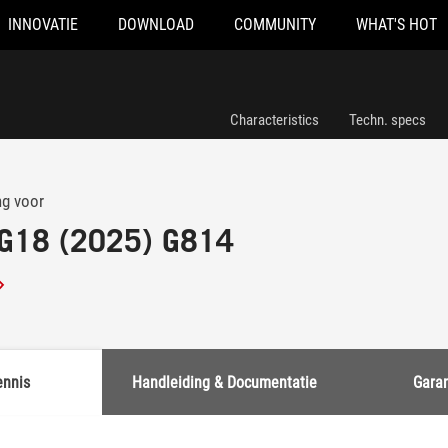
INNOVATIE
DOWNLOAD
COMMUNITY
WHAT'S HOT
Characteristics
Techn. specs
ng voor
 G18 (2025) G814
ennis
Handleiding & Documentatie
Garan