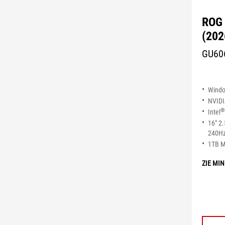
ROG 
(202
GU60
Wind
NVID
®
Intel
16" 2
240Hz
1TB 
ZIE MI