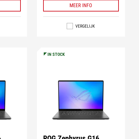
MEER INFO
VERGELIJK
IN STOCK
6
ROG Zephyrus G16