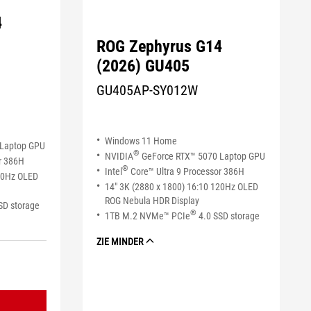
4
ROG Zephyrus G14
(2026) GU405
GU405AP-SY012W
Windows 11 Home
 Laptop GPU
®
NVIDIA
GeForce RTX™ 5070 Laptop GPU
r 386H
®
Intel
Core™ Ultra 9 Processor 386H
120Hz OLED
14" 3K (2880 x 1800) 16:10 120Hz OLED
ROG Nebula HDR Display
SD storage
®
1TB M.2 NVMe™ PCIe
4.0 SSD storage
ZIE MINDER