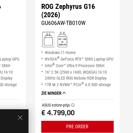
6
ROG Zephyrus G16
(2026)
GU606AW-TB010W
Windows 11 Home
®
 Laptop GPU
NVIDIA
GeForce RTX™ 5080 Laptop GPU
®
r 386H
Intel
Core™ Ultra 9 Processor 386H
A) 16:10
16" 2.5K (2560 x 1600, WQXGA) 16:10
Display
240Hz OLED ROG Nebula HDR Display
®
SD storage
1TB M.2 NVMe™ PCIe
4.0 SSD storage
ZIE MINDER
ASUS estore-prijs
tooltip
€ 4.799,00
PRE ORDER