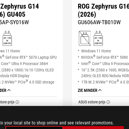
Zephyrus G14
ROG Zephyrus G1
6) GU405
(2026)
5AP-SY016W
GU606AW-TB010W
ows 11 Home
Windows 11 Home
®
®
IA
GeForce RTX™ 5070 Laptop GPU
NVIDIA
GeForce RTX™ 5080
®
Core™ Ultra 9 Processor 386H
Intel
Core™ Ultra 9 Processo
K (2880 x 1800) 16:10 120Hz OLED
16" 2.5K (2560 x 1600, WQXG
ebula HDR Display
240Hz OLED ROG Nebula HDR 
®
®
M.2 NVMe™ PCIe
4.0 SSD storage
1TB M.2 NVMe™ PCIe
4.0 S
NDER
ZIE MINDER
tore-prijs
ASUS estore-prijs
tooltip
tooltip
149,00
€ 4.749,00
KOPEN
PRE ORDER
to your local site to shop online and see relevant promotions.