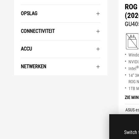
ROG 
OPSLAG
(202
GU40
CONNECTIVITEIT
ACCU
Wind
NVID
NETWERKEN
®
Intel
14" 3
ROG N
1TB 
ZIE MI
ASUS es
€ 3.
Switch 