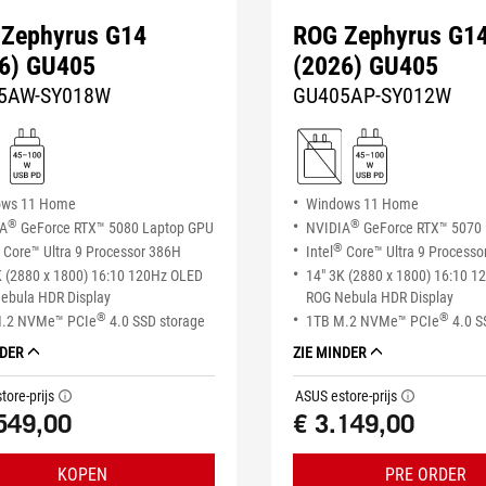
Zephyrus G14
ROG Zephyrus G1
6) GU405
(2026) GU405
5AW-SY018W
GU405AP-SY012W
ows 11 Home
Windows 11 Home
®
®
IA
GeForce RTX™ 5080 Laptop GPU
NVIDIA
GeForce RTX™ 5070
®
Core™ Ultra 9 Processor 386H
Intel
Core™ Ultra 9 Processo
K (2880 x 1800) 16:10 120Hz OLED
14" 3K (2880 x 1800) 16:10 
ebula HDR Display
ROG Nebula HDR Display
®
®
M.2 NVMe™ PCIe
4.0 SSD storage
1TB M.2 NVMe™ PCIe
4.0 S
NDER
ZIE MINDER
tore-prijs
ASUS estore-prijs
tooltip
tooltip
549,00
€ 3.149,00
KOPEN
PRE ORDER