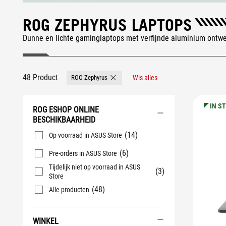
ROG ZEPHYRUS LAPTOPS
Dunne en lichte gaminglaptops met verfijnde aluminium ontw
48 Product
ROG Zephyrus
Wis alles
Remove ROG Zephyrus
IN S
ROG ESHOP ONLINE
BESCHIKBAARHEID
(14)
Op voorraad in ASUS Store
(6)
Pre-orders in ASUS Store
Tijdelijk niet op voorraad in ASUS
(3)
Store
(48)
Alle producten
WINKEL