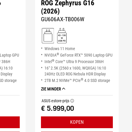
6
ROG Zephyrus G16
(2026)
GU606AX-TB006W
Windows 11 Home
®
 Laptop GPU
NVIDIA
GeForce RTX™ 5090 Laptop GPU
®
r 386H
Intel
Core™ Ultra 9 Processor 386H
A) 16:10
16" 2.5K (2560 x 1600, WQXGA) 16:10
Display
240Hz OLED ROG Nebula HDR Display
®
SD storage
2TB M.2 NVMe™ PCIe
4.0 SSD storage
ZIE MINDER
ASUS estore-prijs
tooltip
€ 5.999,00
KOPEN