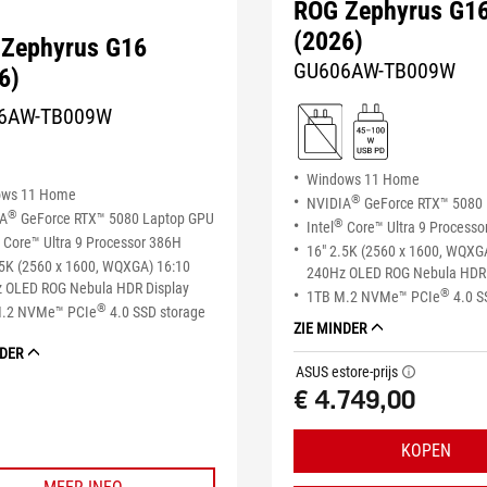
ROG Zephyrus G1
(2026)
Zephyrus G16
GU606AW-TB009W
6)
6AW-TB009W
Windows 11 Home
ows 11 Home
®
NVIDIA
GeForce RTX™ 5080
®
IA
GeForce RTX™ 5080 Laptop GPU
®
Intel
Core™ Ultra 9 Processo
Core™ Ultra 9 Processor 386H
16" 2.5K (2560 x 1600, WQXG
.5K (2560 x 1600, WQXGA) 16:10
240Hz OLED ROG Nebula HDR 
 OLED ROG Nebula HDR Display
®
1TB M.2 NVMe™ PCIe
4.0 S
®
M.2 NVMe™ PCIe
4.0 SSD storage
ZIE MINDER
NDER
ASUS estore-prijs
tooltip
€ 4.749,00
KOPEN