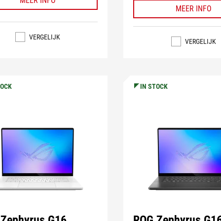
MEER INFO
MEER INFO
VERGELIJK
VERGELIJK
TOCK
IN STOCK
Zephyrus G16
ROG Zephyrus G1