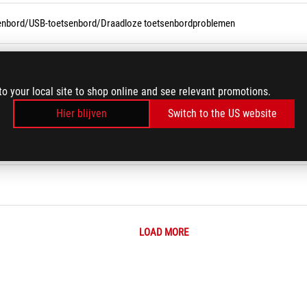
senbord/USB-toetsenbord/Draadloze toetsenbordproblemen
to your local site to shop online and see relevant promotions.
Hier blijven
Switch to the US website
er) in- of uit te schakelen
LOAD MORE