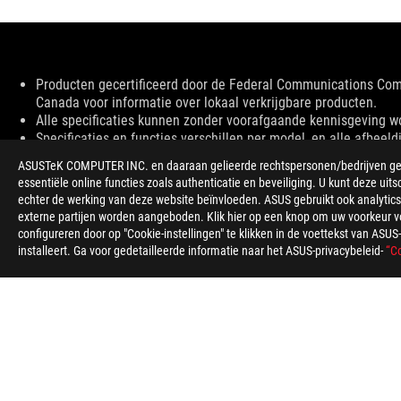
Disclaimer
Producten gecertificeerd door de Federal Communications Co
Canada voor informatie over lokaal verkrijgbare producten.
Alle specificaties kunnen zonder voorafgaande kennisgeving word
Specificaties en functies verschillen per model, en alle afbeeld
PCB kleur en meegeleverde softwareversies kunnen zonder vo
ASUSTeK COMPUTER INC. en daaraan gelieerde rechtspersonen/bedrijven gebru
Genoemde merk- en productnamen zijn handelsmerken van hun 
essentiële online functies zoals authenticatie en beveiliging. U kunt deze uits
Tenzij anders aangegeven, zijn alle prestatieclaims gebaseerd o
echter de werking van deze website beïnvloeden. ASUS gebruikt ook analytics,
De daadwerkelijke overdrachtssnelheid van USB 3.0, 3.1, 3.2 e
externe partijen worden aangeboden. Klik hier op een knop om uw voorkeur voo
factoren die verband houden met de systeemconfiguratie en u
configureren door op "Cookie-instellingen" te klikken in de voettekst van AS
Wat betreft prijsinformatie heeft ASUS alleen het recht om een a
installeert. Ga voor gedetailleerde informatie naar het ASUS-privacybeleid-
“Co
De prijs is mogelijk exclusief extra kosten, waaronder belastin
ASUS
voettekst
>
GAMING MUIZEN & MUISMATTEN
>
AMBIDEXTROUS