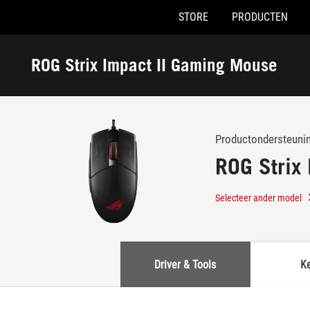
STORE
PRODUCTEN
Accessibility links
Skip to content
Accessibility Help
Skip to Menu
ASUS voettekst
ROG Strix Impact II Gaming Mouse
-
Ondersteuning
Productondersteuni
ROG Strix
Selecteer ander model
Driver & Tools
K