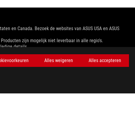
 Staten en Canada. Bezoek de websites van ASUS USA en ASUS
oducten zijn mogelijk niet leverbaar in alle regio's.
ledige details.
okievoorkeuren
Alles weigeren
Alles accepteren
tuaties verschillen.
ngssnelheid van het hostapparaat, bestandskenmerken en andere
 prijs te bepalen.