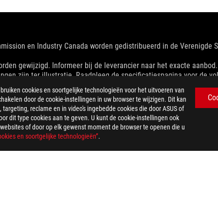
mmission en Industry Canada worden gedistribueerd in de Verenigde
en gewijzigd. Informeer bij de leverancier naar het exacte aanbod. Pr
ingen zijn ter illustratie. Raadpleeg de specificatiespagina voor de vol
orafgaande kennisgeving worden gewijzigd.
iken cookies en soortgelijke technologieën voor het uitvoeren van
respectieve bedrijven.
Co
chakelen door de cookie-instellingen in uw browser te wijzigen. Dit kan
p theoretische prestaties. Daadwerkelijke cijfers kunnen in praktijksi
 targeting, reclame en in video's ingebedde cookies die door ASUS of
n/of Type-C is afhankelijk van vele factoren, waaronder de verwerki
r dit type cookies aan te geven. U kunt de cookie-instellingen ook
w gebruiksomgeving.
US-websites of door op elk gewenst moment de browser te openen die u
dviesprijs vast te stellen. Alle wederverkopers zijn vrij om hun eigen
okies en soortgelijke technologieën”
.
g, verzendkosten, recyclingkosten.
>
ROG STRIX IMPACT II GAMING MOUSE
SUPPORT