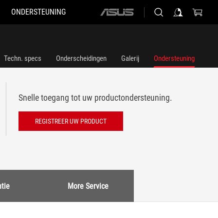
ONDERSTEUNING
ASUS
home
logo
Techn. specs
Onderscheidingen
Galerij
Ondersteuning
Snelle toegang tot uw productondersteuning.
REGISTREER UW PRODUCT
tie
More Service