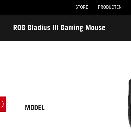
STORE
PRODUCTEN
Accessibility links
Skip to content
Accessibility Help
Skip to Menu
ASUS voettekst
ROG Gladius III Gaming Mouse
-
Techn.
specs
MODEL