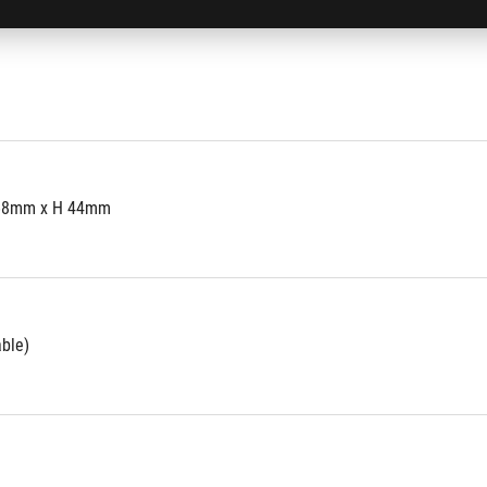
68mm x H 44mm
able)