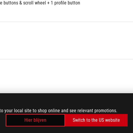
 buttons & scroll wheel + 1 profile button
to your local site to shop online and see relevant promotions.
aracord
Hier blijven
Switch to the US website