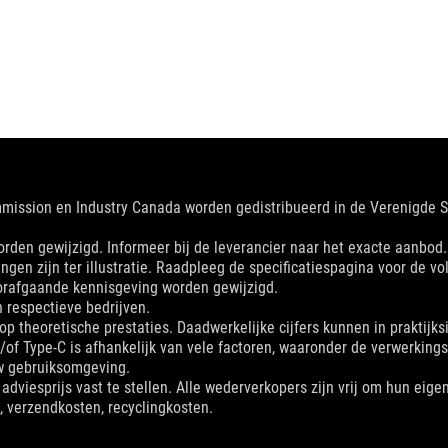
mmission en Industry Canada worden gedistribueerd in de Verenigde
en gewijzigd. Informeer bij de leverancier naar het exacte aanbod. Pr
ingen zijn ter illustratie. Raadpleeg de specificatiespagina voor de vol
orafgaande kennisgeving worden gewijzigd.
respectieve bedrijven.
p theoretische prestaties. Daadwerkelijke cijfers kunnen in praktijksi
n/of Type-C is afhankelijk van vele factoren, waaronder de verwerki
w gebruiksomgeving.
dviesprijs vast te stellen. Alle wederverkopers zijn vrij om hun eigen
g, verzendkosten, recyclingkosten.