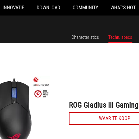
INNOVATIE
DOWNLOAD
COMMUNITY
WHAT'S HOT
ROG Gladius III Gaming Mouse
Characteristics
Techn. specs
ROG Gladius III Gamin
WAAR TE KOOP