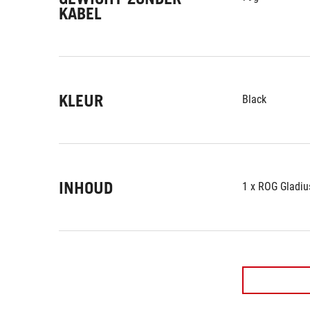
KABEL
KLEUR
Black
INHOUD
1 x ROG Gladius