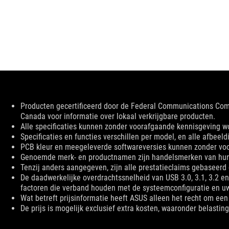
Disclaimer
Producten gecertificeerd door de Federal Communications Co
Canada voor informatie over lokaal verkrijgbare producten.
Alle specificaties kunnen zonder voorafgaande kennisgeving word
Specificaties en functies verschillen per model, en alle afbeeld
PCB kleur en meegeleverde softwareversies kunnen zonder vo
Genoemde merk- en productnamen zijn handelsmerken van hun 
Tenzij anders aangegeven, zijn alle prestatieclaims gebaseerd o
De daadwerkelijke overdrachtssnelheid van USB 3.0, 3.1, 3.2 e
factoren die verband houden met de systeemconfiguratie en u
Wat betreft prijsinformatie heeft ASUS alleen het recht om een a
De prijs is mogelijk exclusief extra kosten, waaronder belastin