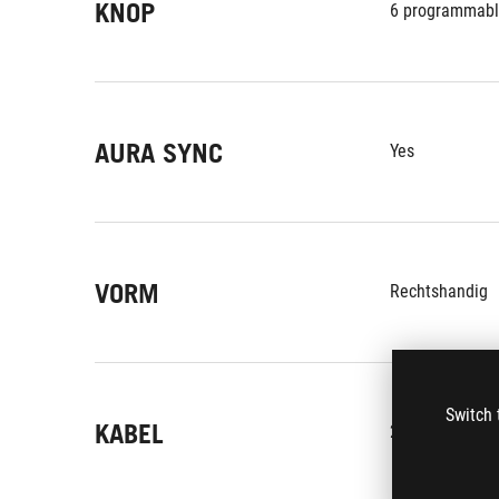
KNOP
6 programmable
AURA SYNC
Yes
VORM
Rechtshandig
Switch 
KABEL
2 meter ROG P