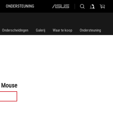
ONDERSTEUNING
ASUS
home
logo
Onderscheidingen
Galerij
Waar te koop
Ondersteuning
g Mouse