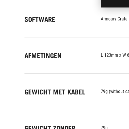
SOFTWARE
Armoury Crate
AFMETINGEN
L 123mm x W 
GEWICHT MET KABEL
79g (without c
GEWICHT ZONDER
79g