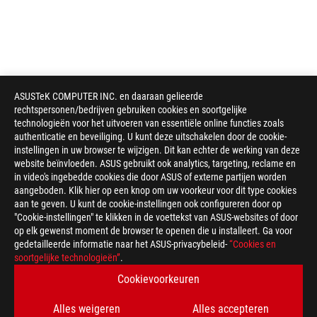
ASUSTeK COMPUTER INC. en daaraan gelieerde
rechtspersonen/bedrijven gebruiken cookies en soortgelijke
technologieën voor het uitvoeren van essentiële online functies zoals
authenticatie en beveiliging. U kunt deze uitschakelen door de cookie-
instellingen in uw browser te wijzigen. Dit kan echter de werking van deze
website beïnvloeden. ASUS gebruikt ook analytics, targeting, reclame en
in video's ingebedde cookies die door ASUS of externe partijen worden
aangeboden. Klik hier op een knop om uw voorkeur voor dit type cookies
aan te geven. U kunt de cookie-instellingen ook configureren door op
"Cookie-instellingen" te klikken in de voettekst van ASUS-websites of door
op elk gewenst moment de browser te openen die u installeert. Ga voor
gedetailleerde informatie naar het ASUS-privacybeleid-
“Cookies en
ASUS
soortgelijke technologieën”
.
voettekst
>
GAMING MONITOREN
>
MONITOREN FILTER
Cookievoorkeuren
>
ROG STRIX OLED XG27AQDMG
GALLERY
Alles weigeren
Alles accepteren