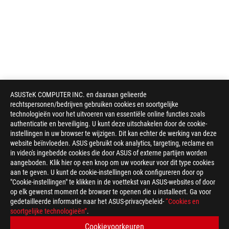
ASUSTeK COMPUTER INC. en daaraan gelieerde
rechtspersonen/bedrijven gebruiken cookies en soortgelijke
technologieën voor het uitvoeren van essentiële online functies zoals
authenticatie en beveiliging. U kunt deze uitschakelen door de cookie-
instellingen in uw browser te wijzigen. Dit kan echter de werking van deze
website beïnvloeden. ASUS gebruikt ook analytics, targeting, reclame en
in video's ingebedde cookies die door ASUS of externe partijen worden
aangeboden. Klik hier op een knop om uw voorkeur voor dit type cookies
aan te geven. U kunt de cookie-instellingen ook configureren door op
"Cookie-instellingen" te klikken in de voettekst van ASUS-websites of door
op elk gewenst moment de browser te openen die u installeert. Ga voor
gedetailleerde informatie naar het ASUS-privacybeleid-
“Cookies en
soortgelijke technologieën”
.
Disclaimer
De termen HDMI, HDMI High-Definition Multimedia Interface, H
Cookievoorkeuren
gedeponeerde handelsmerken van HDMI Licensing Administrator