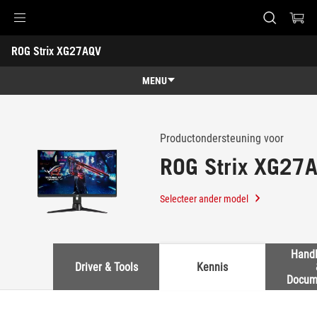
Accessibility links
ROG Strix XG27AQV
Skip to content
Accessibility Help
Skip to Menu
ASUS voettekst
-
Ondersteuning
MENU
Characteristics
Characteristics
Techn. specs
Productondersteuning voor
ROG Strix XG27
Onderscheidingen
Galerij
Selecteer ander model
Waar te koop
Ondersteuning
Handl
Driver & Tools
Kennis
Docum