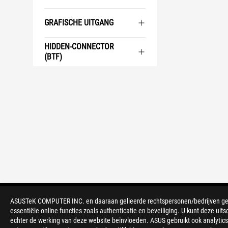
GRAFISCHE UITGANG
HIDDEN-CONNECTOR
(BTF)
ASUS
voettekst
ASUSTeK COMPUTER INC. en daaraan gelieerde rechtspersonen/bedrijven gebru
>
GAMING MOEDERBORDEN
>
MOEDERBORDEN FILTER
essentiële online functies zoals authenticatie en beveiliging. U kunt deze uits
echter de werking van deze website beïnvloeden. ASUS gebruikt ook analytics,