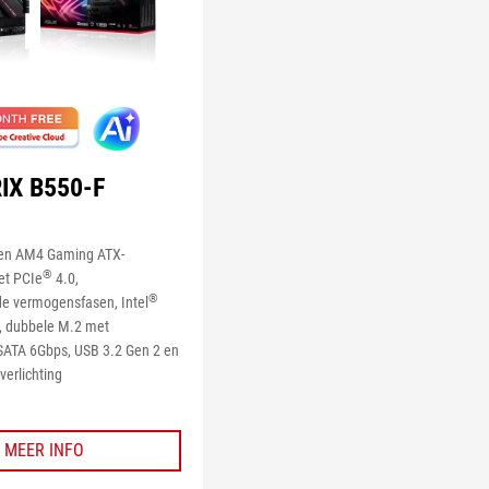
IX B550-F
en AM4 Gaming ATX-
®
t PCIe
4.0,
®
 vermogensfasen, Intel
, dubbele M.2 met
SATA 6Gbps, USB 3.2 Gen 2 en
verlichting
MEER INFO