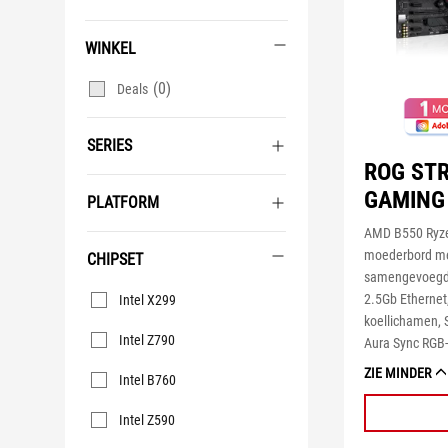
WINKEL
(0)
Deals
SERIES
ROG STR
GAMING
PLATFORM
AMD B550 Ryz
moederbord me
CHIPSET
samengevoegde
Chipset
2.5Gb Ethernet
Intel X299
koellichamen, 
Intel Z790
Aura Sync RGB-
ZIE MINDER
Intel B760
Intel Z590