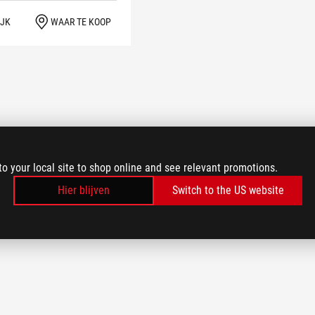
IJK
WAAR TE KOOP
to your local site to shop online and see relevant promotions.
Hier blijven
Switch to the US website