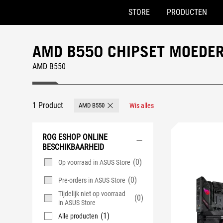
STORE
PRODUCTEN
Accessibility links
Skip to content
Accessibility Help
Skip to Menu
ASUS voettekst
AMD B550 CHIPSET MOEDE
AMD B550
1 Product
AMD B550
Wis alles
Remove AMD B550
ROG ESHOP ONLINE
BESCHIKBAARHEID
(0)
Op voorraad in ASUS Store
(0)
Pre-orders in ASUS Store
Tijdelijk niet op voorraad
(0)
in ASUS Store
(1)
Alle producten