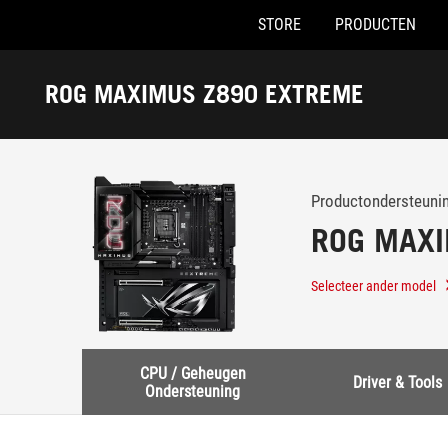
STORE
PRODUCTEN
Accessibility links
Skip to content
Accessibility Help
Skip to Menu
ASUS voettekst
ROG MAXIMUS Z890 EXTREME
-
Ondersteuning
Productondersteuni
ROG MAXI
Selecteer ander model
CPU / Geheugen
Driver & Tools
Ondersteuning