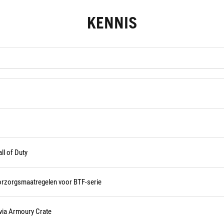
KENNIS
)
ll of Duty
oorzorgsmaatregelen voor BTF-serie
via Armoury Crate