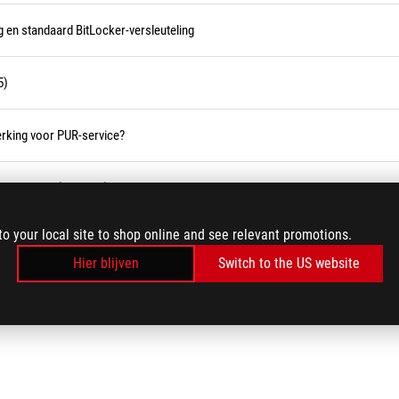
g en standaard BitLocker-versleuteling
5)
king voor PUR-service?
ingsmodus (snelheid) bevestigen
to your local site to shop online and see relevant promotions.
e van het moederbord controleren met Dxdiag?
Hier blijven
Switch to the US website
LOAD MORE