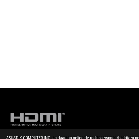
ASUSTeK COMPUTER INC. en daaraan gelieerde rechtspersonen/bedrijven gebru