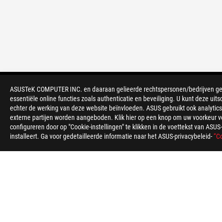
ASUSTeK COMPUTER INC. en daaraan gelieerde rechtspersonen/bedrijven gebru
>
GAMING MOEDERBORDEN
>
ROG STRIX
essentiële online functies zoals authenticatie en beveiliging. U kunt deze uits
echter de werking van deze website beïnvloeden. ASUS gebruikt ook analytics,
externe partijen worden aangeboden. Klik hier op een knop om uw voorkeur voo
ONDERSTEUNDE BETAALMETHODE
configureren door op "Cookie-instellingen" te klikken in de voettekst van AS
installeert. Ga voor gedetailleerde informatie naar het ASUS-privacybeleid-
“Co
OVER ROG
HOME
NEWSROOM
Netherlands/Nederlands