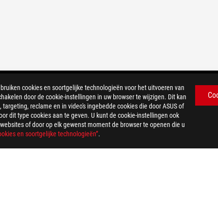
iken cookies en soortgelijke technologieën voor het uitvoeren van
Co
chakelen door de cookie-instellingen in uw browser te wijzigen. Dit kan
 targeting, reclame en in video's ingebedde cookies die door ASUS of
r dit type cookies aan te geven. U kunt de cookie-instellingen ook
US-websites of door op elk gewenst moment de browser te openen die u
okies en soortgelijke technologieën”
.
PRIVACY POLICY
TERMS OF USE NOTICE
COOKI