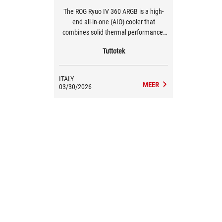
The ROG Ryuo IV 360 ARGB is a high-
end all-in-one (AIO) cooler that
combines solid thermal performance,
controlled quietness, and a premium
Tuttotek
aesthetic. Temperatures stay under
control, and the automatic fan
management never gets erratic. The
ITALY
white version is a real plus for those
MEER
03/30/2026
who want an all-white setup. It’s not just
a color variation—it enhances the
build’s harmony and showcases the
ARGB lighting in a cleaner way.