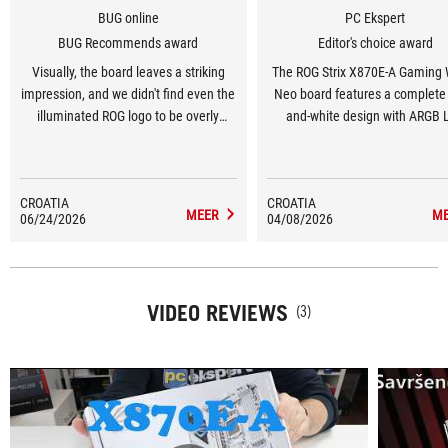
BUG online
PC Ekspert
BUG Recommends award
Editor's choice award
Visually, the board leaves a striking
The ROG Strix X870E-A Gaming 
impression, and we didn't find even the
Neo board features a complete 
illuminated ROG logo to be overly
and-white design with ARGB 
intrusive. Generally speaking, the
lighting on the VRM heatsink co
board is very well-equipped and its
20-phase power delivery unit wi
presence places it in a higher market
amp SPS, USB4 ports, WiFi 7, 
CROATIA
CROATIA
class.
Gbps ethernet. Of course, it a
MEER
M
06/24/2026
04/08/2026
includes a 64 MB BIOS chip with
UEFI interface as well as a retur
mechanical ejector for graphics 
which are characteristic features
VIDEO REVIEWS
(3)
Neo boards.