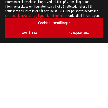
informasjonskapselinnstillinger ved å klikke på «Innstillinger for
informasjonskapsler» i bunnteksten på ASUS-nettsteder eller gå til
nettleseren du installerer når som helst. Se ASUS' personvernerklæring
ASUS
«informasjonskapsler og lignende teknologier»
fordetaljert informasjon.
Footer
>
GAMING GAMING HANDHELDS
>
ACCESSORIES
Cookies Innstillinger
>
ROG ALLY TRAVEL CASE
GALLERY
Avslå alle
Aksepter alle
FÅ DE SISTE TILBUDENE OG MER
SIGN UP
ABOUT ROG
HOME
NEWSROOM
facebook
twitter
youtube
twitch
instagram