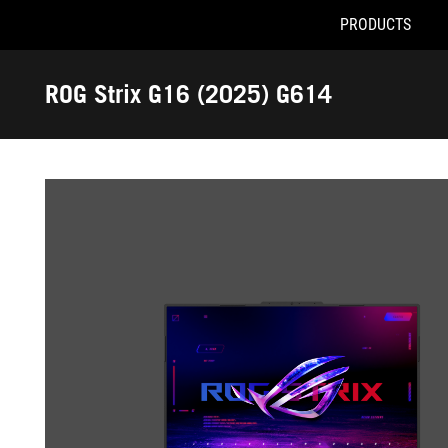
PRODUCTS
Accessibility links
Skip to content
Accessibility Help
Skip to Menu
ASUS Footer
ROG Strix G16 (2025) G614
-
Gallery