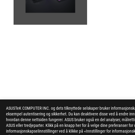
ASUS
ASUSTeK COMPUTER INC. og dets tilknyttede selskaper bruker informasjonskapsl
Footer
eksempel autentisering og sikkerhet. Du kan deaktivere disse ved å endre inns
hvordan denne nettsiden fungerer. ASUS bruker også en del analyser, målrett
>
GAMING LAPTOPS
>
LAPTOPS FILTER
>
ROG STRI
ASUS eller tredjeparter. Klikk på en knapp her for å velge dine preferanser f
informasjonskapselinnstillinger ved å klikke på «Innstillinger for informasjonsk