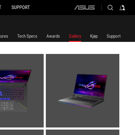
T
SUPPORT
ASUS
home
logo
tures
Tech Specs
Awards
Gallery
Kjøp
Support