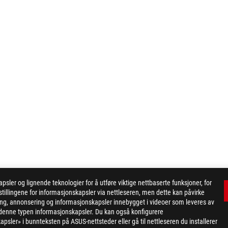
er og lignende teknologier for å utføre viktige nettbaserte funksjoner, for
tillingene for informasjonskapsler via nettleseren, men dette kan påvirke
ing, annonsering og informasjonskapsler innebygget i videoer som leveres av
X G16 (2025) G614
GALLERY
or denne typen informasjonskapsler. Du kan også konfigurere
apsler» i bunnteksten på ASUS-nettsteder eller gå til nettleseren du installerer