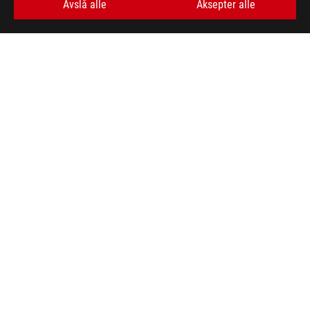
Avslå alle
Aksepter alle
>
ROG KERIS WIRELESS AIMPOINT GAMING MOUSE
GALLERY
FÅ DE SISTE TILBUDENE OG MER
SIGN UP
ABOUT ROG
HOME
NEWSROOM
facebook
twitter
youtube
twitch
instagram