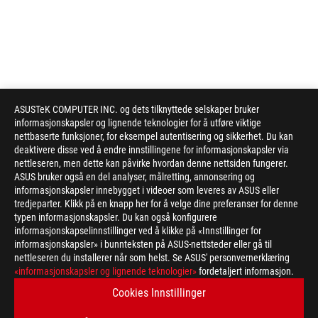
ASUSTeK COMPUTER INC. og dets tilknyttede selskaper bruker
informasjonskapsler og lignende teknologier for å utføre viktige
nettbaserte funksjoner, for eksempel autentisering og sikkerhet. Du kan
deaktivere disse ved å endre innstillingene for informasjonskapsler via
nettleseren, men dette kan påvirke hvordan denne nettsiden fungerer.
ASUS bruker også en del analyser, målretting, annonsering og
informasjonskapsler innebygget i videoer som leveres av ASUS eller
tredjeparter. Klikk på en knapp her for å velge dine preferanser for denne
typen informasjonskapsler. Du kan også konfigurere
informasjonskapselinnstillinger ved å klikke på «Innstillinger for
informasjonskapsler» i bunnteksten på ASUS-nettsteder eller gå til
nettleseren du installerer når som helst. Se ASUS' personvernerklæring
ASUS
«informasjonskapsler og lignende teknologier»
fordetaljert informasjon.
Footer
>
GAMING MICE & MOUSE PADS
Cookies Innstillinger
>
ERGONOMIC RIGHT-HANDED