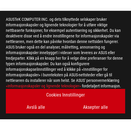
ASUSTeK COMPUTER INC. og dets tilknyttede selskaper bruker
informasjonskapsler og lignende teknologier for å utføre viktige
nettbaserte funksjoner, for eksempel autentisering og sikkerhet. Du kan
deaktivere disse ved å endre innstillingene for informasjonskapsler via
nettleseren, men dette kan påvirke hvordan denne nettsiden fungerer.
ASUS bruker også en del analyser, målretting, annonsering og
informasjonskapsler innebygget i videoer som leveres av ASUS eller
tredjeparter. Klikk på en knapp her for å velge dine preferanser for denne
typen informasjonskapsler. Du kan også konfigurere
informasjonskapselinnstillinger ved å klikke på «Innstillinger for
informasjonskapsler» i bunnteksten på ASUS-nettsteder eller gå til
nettleseren du installerer når som helst. Se ASUS' personvernerklæring
ASUS
«informasjonskapsler og lignende teknologier»
fordetaljert informasjon.
Footer
>
GAMING MONITORS
>
MONITORS FILTER
Cookies Innstillinger
>
ROG STRIX 5K XG27JCG
GALLERY
Avslå alle
Aksepter alle
FÅ DE SISTE TILBUDENE OG MER