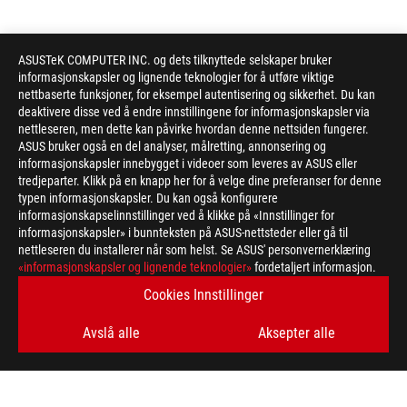
ASUSTeK COMPUTER INC. og dets tilknyttede selskaper bruker
informasjonskapsler og lignende teknologier for å utføre viktige
nettbaserte funksjoner, for eksempel autentisering og sikkerhet. Du kan
deaktivere disse ved å endre innstillingene for informasjonskapsler via
nettleseren, men dette kan påvirke hvordan denne nettsiden fungerer.
ASUS bruker også en del analyser, målretting, annonsering og
informasjonskapsler innebygget i videoer som leveres av ASUS eller
tredjeparter. Klikk på en knapp her for å velge dine preferanser for denne
typen informasjonskapsler. Du kan også konfigurere
informasjonskapselinnstillinger ved å klikke på «Innstillinger for
informasjonskapsler» i bunnteksten på ASUS-nettsteder eller gå til
nettleseren du installerer når som helst. Se ASUS' personvernerklæring
ASUS
«informasjonskapsler og lignende teknologier»
fordetaljert informasjon.
Footer
>
GAMING MONITORS
>
MONITORS FILTER
Cookies Innstillinger
>
ROG STRIX XG279CNS
GALLERY
Avslå alle
Aksepter alle
FÅ DE SISTE TILBUDENE OG MER