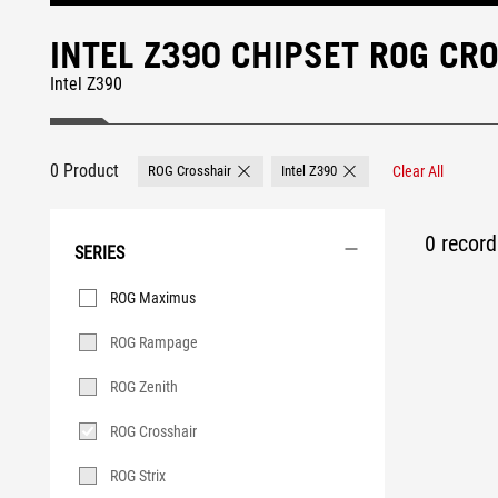
INTEL Z390 CHIPSET ROG C
Intel Z390
0 Product
ROG Crosshair
Intel Z390
Clear All
Remove ROG Crosshair
Remove Intel Z390
0 record 
SERIES
Series
ROG Maximus
ROG Rampage
ROG Zenith
ROG Crosshair
ROG Strix