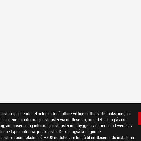
er og lignende teknologier for å utføre viktige nettbaserte funksjoner, for
tillingene for informasjonskapsler via nettleseren, men dette kan påvirke
ing, annonsering og informasjonskapsler innebygget i videoer som leveres av
or denne typen informasjonskapsler. Du kan også konfigurere
apsler» i bunnteksten på ASUS-nettsteder eller gå til nettleseren du installerer