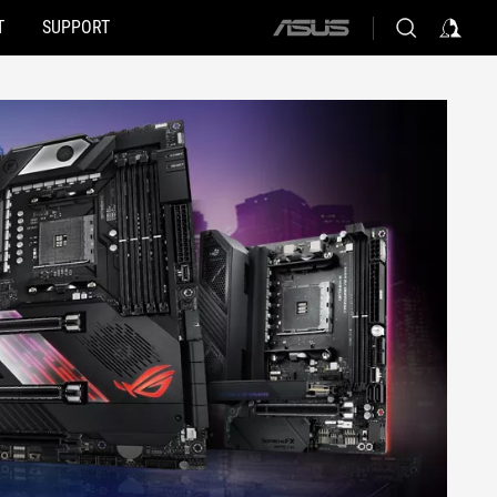
T
SUPPORT
ASUS
home
logo