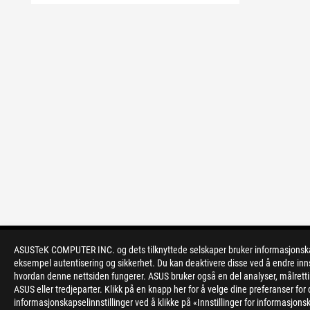
ASUSTeK COMPUTER INC. og dets tilknyttede selskaper bruker informasjonskapsl
>
GAMING MOTHERBOARDS
>
ROG CROSSHAIR
eksempel autentisering og sikkerhet. Du kan deaktivere disse ved å endre inns
hvordan denne nettsiden fungerer. ASUS bruker også en del analyser, målrett
ASUS eller tredjeparter. Klikk på en knapp her for å velge dine preferanser f
informasjonskapselinnstillinger ved å klikke på «Innstillinger for informasjonsk