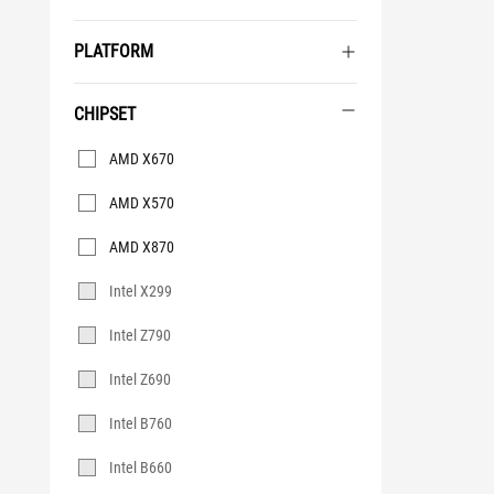
PLATFORM
CHIPSET
Chipset
AMD X670
AMD X570
AMD X870
Intel X299
Intel Z790
Intel Z690
Intel B760
Intel B660