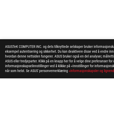
ASUS
ASUSTeK COMPUTER INC. og dets tilknyttede selskaper bruker informasjonskapsl
Footer
eksempel autentisering og sikkerhet. Du kan deaktivere disse ved å endre inns
hvordan denne nettsiden fungerer. ASUS bruker også en del analyser, målrett
>
GAMING MOTHERBOARDS
>
MOTHERBOARDS FILTER
ASUS eller tredjeparter. Klikk på en knapp her for å velge dine preferanser f
informasjonskapselinnstillinger ved å klikke på «Innstillinger for informasjonsk
når som helst. Se ASUS' personvernerklæring
«informasjonskapsler og lignend
ABOUT ROG
HOME
NEWSROOM
Norway/Norwegian