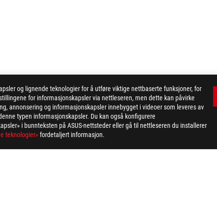
er og lignende teknologier for å utføre viktige nettbaserte funksjoner, for
tillingene for informasjonskapsler via nettleseren, men dette kan påvirke
ing, annonsering og informasjonskapsler innebygget i videoer som leveres av
>
ROG MAXIMUS XI FORMULA
GALLERY
or denne typen informasjonskapsler. Du kan også konfigurere
apsler» i bunnteksten på ASUS-nettsteder eller gå til nettleseren du installerer
e teknologier»
fordetaljert informasjon.
PERSONVERNSPOLICY
KUNNGJØRING OM BRUKSVILKÅR
COOKI