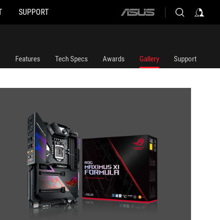
T
SUPPORT
ASUS
home
logo
Features
Tech Specs
Awards
Gallery
Support