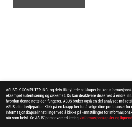
ASUS
ASUSTeK COMPUTER INC. og dets tilknyttede selskaper bruker informasjonskapsl
Footer
eksempel autentisering og sikkerhet. Du kan deaktivere disse ved å endre inns
hvordan denne nettsiden fungerer. ASUS bruker også en del analyser, målrett
>
GAMING MOTHERBOARDS
>
MOTHERBOARDS FILTER
ASUS eller tredjeparter. Klikk på en knapp her for å velge dine preferanser f
informasjonskapselinnstillinger ved å klikke på «Innstillinger for informasjonsk
når som helst. Se ASUS' personvernerklæring
«informasjonskapsler og lignend