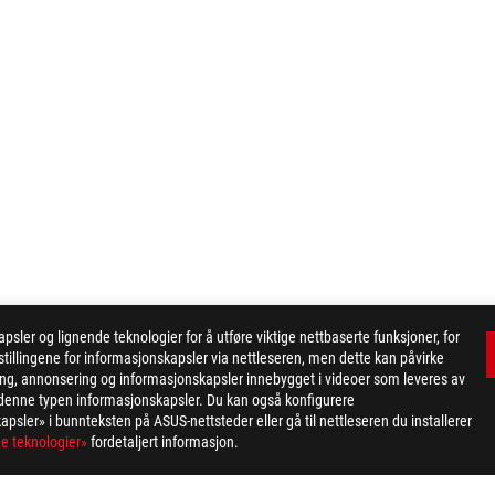
er og lignende teknologier for å utføre viktige nettbaserte funksjoner, for
tillingene for informasjonskapsler via nettleseren, men dette kan påvirke
ing, annonsering og informasjonskapsler innebygget i videoer som leveres av
>
ROG MAXIMUS XIII EXTREME
GALLERY
or denne typen informasjonskapsler. Du kan også konfigurere
apsler» i bunnteksten på ASUS-nettsteder eller gå til nettleseren du installerer
e teknologier»
fordetaljert informasjon.