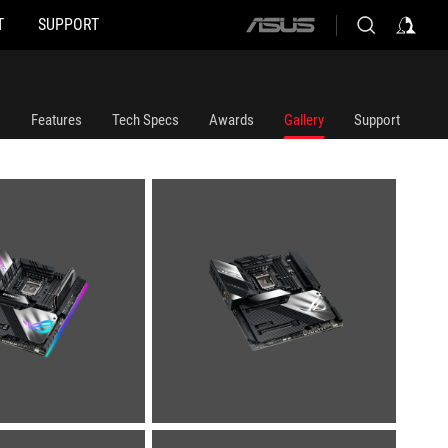
T
SUPPORT
ASUS
home
logo
Features
Tech Specs
Awards
Gallery
Support