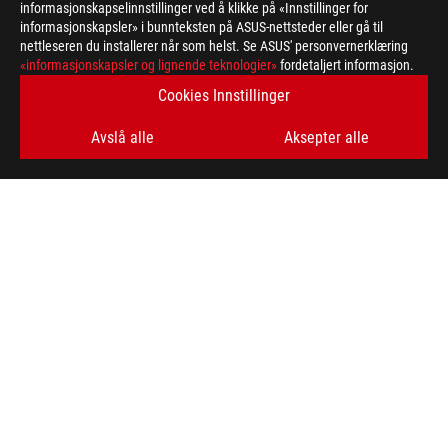
informasjonskapselinnstillinger ved å klikke på «Innstillinger for
informasjonskapsler» i bunnteksten på ASUS-nettsteder eller gå til
nettleseren du installerer når som helst. Se ASUS' personvernerklæring
ASUS
«informasjonskapsler og lignende teknologier»
fordetaljert informasjon.
Footer
>
GAMING MOTHERBOARDS
>
MOTHERBOARDS FILTER
Cookies Innstillinger
>
ROG MAXIMUS Z890 EXTREME
GALLERY
Avslå alle
Aksepter alle
FÅ DE SISTE TILBUDENE OG MER
SIGN UP
ABOUT ROG
HOME
NEWSROOM
facebook
twitter
youtube
twitch
instagram