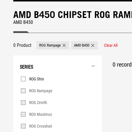
AMD B450 CHIPSET ROG RA
AMD B450
0 Product
ROG Rampage
AMD B450
Clear All
Remove ROG Rampage
Remove AMD B450
0 record 
SERIES
Series
ROG Strix
ROG Rampage
ROG Zenith
ROG Maximus
ROG Crosshair