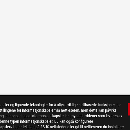
er og lignende teknologier for å utføre viktige nettbaserte funksjoner, for
tillingene for informasjonskapsler via nettleseren, men dette kan påvirke
ing, annonsering og informasjonskapsler innebygget i videoer som leveres av
or denne typen informasjonskapsler. Du kan også konfigurere
apsler» i bunnteksten på ASUS-nettsteder eller gå til nettleseren du installerer