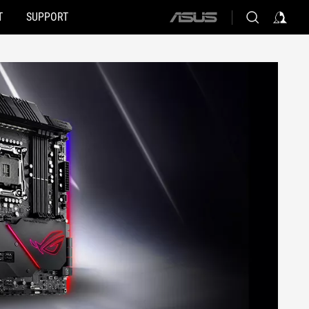
T
SUPPORT
ASUS
home
logo