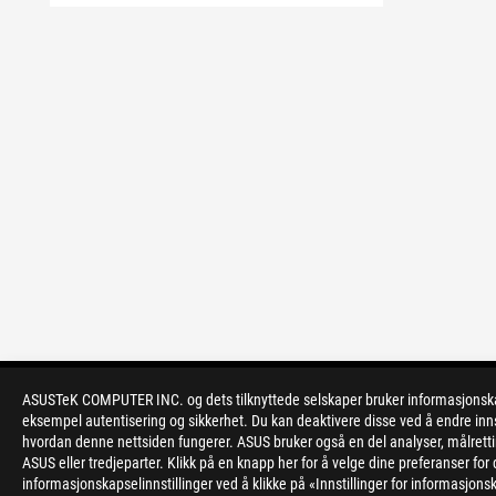
ASUSTeK COMPUTER INC. og dets tilknyttede selskaper bruker informasjonskapsl
>
GAMING MOTHERBOARDS
>
ROG RAMPAGE
eksempel autentisering og sikkerhet. Du kan deaktivere disse ved å endre inns
hvordan denne nettsiden fungerer. ASUS bruker også en del analyser, målrett
ASUS eller tredjeparter. Klikk på en knapp her for å velge dine preferanser f
informasjonskapselinnstillinger ved å klikke på «Innstillinger for informasjonsk