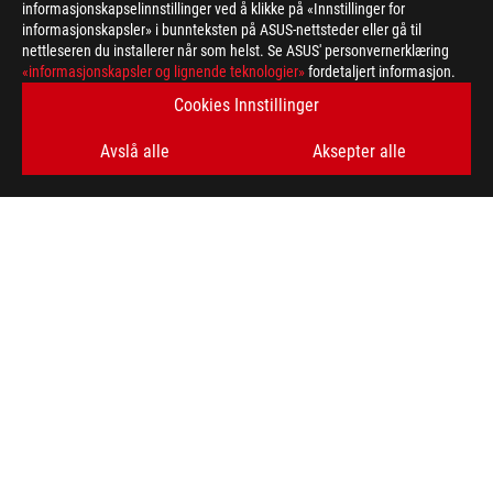
informasjonskapselinnstillinger ved å klikke på «Innstillinger for
informasjonskapsler» i bunnteksten på ASUS-nettsteder eller gå til
nettleseren du installerer når som helst. Se ASUS' personvernerklæring
ASUS
«informasjonskapsler og lignende teknologier»
fordetaljert informasjon.
Footer
>
GAMING MOTHERBOARDS
>
MOTHERBOARDS FILTER
Cookies Innstillinger
>
ROG STRIX B760-I GAMING WIFI
GALLERY
Avslå alle
Aksepter alle
FÅ DE SISTE TILBUDENE OG MER
SIGN UP
ABOUT ROG
HOME
NEWSROOM
facebook
twitter
youtube
twitch
instagram