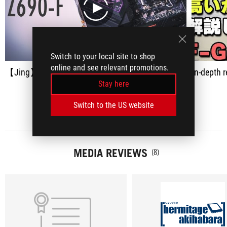
play
Switch to your local site to shop
online and see relevant promotions.
【Jing】Z690升級了哪些地方? 聊聊我對這代晶片組看法 | ROG STRIX Z690-F GAMING WIFI 開箱
In-depth review of AS
Stay here
SEE ALL
Switch to the US website
MEDIA REVIEWS
(8)