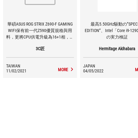
華碩ASUS ROG STRIX Z690-F GAMING
最高5.50GHz駆動の”SPEC
WIFI保有前一代Z590優質規格與用
EDITION”、Intel「Core i9-12
料，更將CPU供電升級為16+1相，讓
の実力検証
處理器的效能可以完美呈現，對應
3C匠
Hermitage Akihabara
Core i9處理器一定是綽綽有餘，這
是最用心的是顯卡易拆卸設計，相
信許多玩家一定有遇過顯卡拆不下
TAIWAN
JAPAN
來的窘境，有了這個設計顯卡輕鬆
MORE
M
11/02/2021
04/05/2022
拆卸！規格方面未來主流WiFi 6E與
USB 3.2 Gen2 x2依然是標配，玩家不
用更換主機板也能輕鬆無痛使用，
享受最新最快的技術，其他擴充也
相當足夠，M.2提供四組擴充，四組
皆支援PCIe Gen4 x4訊號，SATA也有
六組可擴充，整體擴充性充足，這
次就先介紹到這邊，下一次看到這
張主機板就是搭配最新的處理器做
效能表現測試啦！