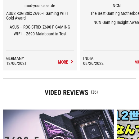
mod-your-case.de
NCN
ASUS ROG Strix Z690-F Gaming WIFI
The Best Gaming Motherbo
Gold Award
NCN Gaming Insight Awar
ASUS – ROG STRIX Z690-F GAMING
WIFI – Z690 Mainboard in Test
GERMANY
INDIA
MORE
M
12/06/2021
08/26/2022
VIDEO REVIEWS
(16)