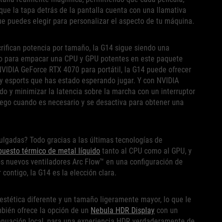
que la tapa detrás de la pantalla cuenta con una llamativa
ue puedes elegir para personalizar el aspecto de tu máquina.
crifican potencia por tamaño, la G14 sigue siendo una
ho para empacar una CPU y GPU potentes en este paquete
DIA GeForce RTX 4070 para portátil, la G14 puede ofrecer
 y esports que has estado esperando jugar. Y con NVIDIA
 y minimizar la latencia sobre la marcha con un interruptor
go cuando es necesario y se desactiva para obtener una
gadas? Todo gracias a las últimas tecnologías de
uesto térmico de metal líquido
tanto al CPU como al GPU, y
s nuevos ventiladores Arc Flow™ en una configuración de
contigo, la G14 es la elección clara.
estética diferente y un tamaño ligeramente mayor, lo que le
mbién ofrece la opción de un
Nebula HDR Display
con un
tenuación local, para una experiencia HDR verdaderamente de