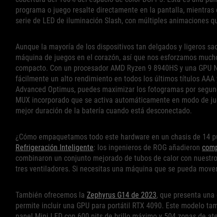
programa o juego resalte directamente en la pantalla, mientras 
serie de LED de iluminación Slash, con múltiples animaciones q
Aunque la mayoría de los dispositivos tan delgados y ligeros sa
máquina de juegos en el corazón, así que nos esforzamos muc
compacto. Con un procesador AMD Ryzen 9 8940HS y una GPU NVI
fácilmente un alto rendimiento en todos los últimos títulos AAA
Advanced Optimus, puedes maximizar los fotogramas por segundo
MUX incorporado que se activa automáticamente en modo de jue
mejor duración de la batería cuando está desconectado.
¿Cómo empaquetamos todo este hardware en un chasis de 14 pul
Refrigeración Inteligente
: los ingenieros de ROG añadieron
comp
combinaron un conjunto mejorado de tubos de calor con nuestro
tres ventiladores. Si necesitas una máquina que se pueda mover 
También ofrecemos la
Zephyrus G14 de 2023
, que presenta una 
permite incluir una GPU para portátil RTX 4090. Este modelo ta
panel Mini LED con 600 nits de brillo máximo y 504 zonas de a