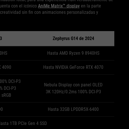
uenta con el icónico
AniMe Matrix™ display
en la parte
 creatividad sin fin con animaciones personalizadas y
3
Zephyrus G14 de 2024
40HS
Hasta AMD Ryzen 9 8940HS
X 4090
Hasta NVIDIA GeForce RTX 4070
00% DCI-P3
Nebula Display con panel OLED
% DCI-P3
3K 120Hz/0.2ms 100% DCI-P3
% sRGB
00
Hasta 32GB LPDDR5X-6400
asta 1TB PCIe Gen 4 SSD