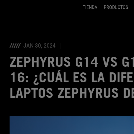
TIENDA
PRODUCTOS
Accessibility links
Saltar el contenido
Ayuda de accesibilidad
Saltar al Menu
Pie de página de ASUS
JAN 30, 2024
ZEPHYRUS G14 VS G
16: ¿CUÁL ES LA DIF
LAPTOS ZEPHYRUS D