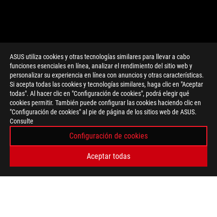
ASUS utiliza cookies y otras tecnologías similares para llevar a cabo
funciones esenciales en línea, analizar el rendimiento del sitio web y
personalizar su experiencia en línea con anuncios y otras características.
>
GAMING ROG X570 MOTHERBOARDS
Si acepta todas las cookies y tecnologías similares, haga clic en "Aceptar
todas". Al hacer clic en "Configuración de cookies", podrá elegir qué
cookies permitir. También puede configurar las cookies haciendo clic en
"Configuración de cookies" al pie de página de los sitios web de ASUS.
OBTÉN LAS ÚLTIMAS OFERTAS Y MÁS
Consulte
Configuración de cookies
REGISTRARSE
Aceptar todas
ACERCA DE ROG
INICIO
NEWSROOM