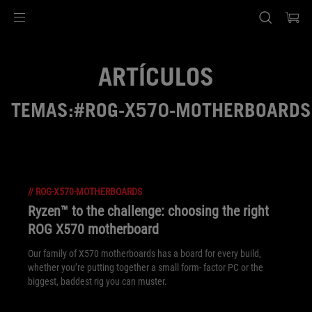
Accessibility links
Saltar el contenido
Ayuda de accesibilidad
Saltar al Menu
Pie de página de ASUS
ARTÍCULOS
TEMAS:#ROG-X570-MOTHERBOARDS
//
ROG-X570-MOTHERBOARDS
Ryzen™ to the challenge: choosing the right
ROG X570 motherboard
Our family of X570 motherboards has a board for every build,
whether you’re putting together a small form- factor PC or the
biggest, baddest rig you can muster.