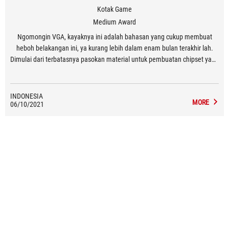
Kotak Game
Medium Award
Ngomongin VGA, kayaknya ini adalah bahasan yang cukup membuat
heboh belakangan ini, ya kurang lebih dalam enam bulan terakhir lah.
Dimulai dari terbatasnya pasokan material untuk pembuatan chipset yang
juga dikarenakan pandemi Covid-19, dan comeback-nya booming
cryptocurrency pada awal tahun ini.
INDONESIA
MORE
06/10/2021