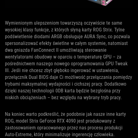
Wymienionym ulepszeniom towarzyszą oczywiście te same
wysokiej klasy funkcje, z których słyną karty ROG Strix. Tylne
podświetlenie diodami ARGB obsługuje AURA Sync, co pozwala
spersonalizować efekty świetlne w całym systemie, natomiast
dwa gniazda FanConnect II umożliwiają sterowanie
wentylatorami obudowy w oparciu o temperaturę GPU – za
pośrednictwem naszego nowego oprogramowania GPU Tweak
III. Jeśli nie chcesz zbyt głęboko ingerować w ustawienia,
przełącznik Dual BIOS daje Ci możliwość przełączania pomiędzy
trybami maksymalnej wydajności i cichszej pracy. Dodatkowo
dzięki naszej technologii 0DB karta będzie bezgłośna przy
niskich obciążeniach – bez względu na wybrany tryb pracy.
Na koniec warto podkreślić, że podobnie jak nasze inne karty
ROG, model Strix GeForce RTX 4090 jest produkowany z
zastosowaniem opracowanego przez nas procesu produkcji
Auto-Extreme, który minimalizuje ingerencję człowieka.