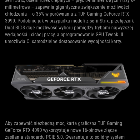
serii Strix, osiem rurek cieplnych – pięć 8-milimetrowych i trzy 6-
milimetrowe – zapewnia gigantyczne zwiększenie możliwości
chłodzenia – o 35% w porównaniu z TUF Gaming GeForce RTX
3090. Podobnie jak w przypadku modeli z serii Strix, przełącznik
Dual BIOS daje możliwość wyboru pomiędzy trybami najwyższej
wydajności i cichej pracy, a oprogramowanie GPU Tweak III
umożliwia Ci samodzielne dostosowanie wydajności karty.
Aby zapewnić niezbędną moc, karta graficzna TUF Gaming
GeForce RTX 4090 wykorzystuje nowe 16-pinowe złącze
zasilania standardu PCIE 5.0. Gwarantuje to solidny system