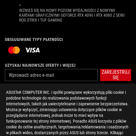
>
WZNIEŚ SIĘ NA NOWY POZIOM WYDAJNOŚCI Z NOWYMI
KARTAMI GRAFICZNYMI GEFORCE RTX 4090 I RTX 4080 Z SERII
ROG STRIX I TUF GAMING
OBSŁUGIWANE TYPY PŁATNOŚCI
UZYSKAJ NAJNOWSZE OFERTY I WIĘCEJ
ZAREJESTRUJ
SIĘ
ASUSTeK COMPUTER INC. i spółki powiązane wykorzystują pliki cookie i
O FIRMIE ROG
podobne technologie do realizowania podstawowych funkcji
internetowych, takich jak uwierzytelnianie i zapewnienie bezpieczeństwa.
STRONA GŁÓWNA
Można je wyłączyć, zmieniając ustawienia dotyczące plików cookie w
przeglądarce internetowej, jednak może to mieć wpływ na
NEWSROOM
funkcjonowanie tej strony internetowej. Ponadto ASUS korzysta z plików
cookie do celów analitycznych, targetowania/reklamowania i osadzonych
w plikach wideo, dostarczanych przez ASUS lub strony trzecie. Klikając