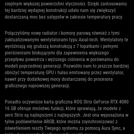
cieplnym większej powierzchni styczności. Dzięki zastosowaniu
tej bardziej wydajnej konstrukcji udało nam się zwiększyć
dostarczaną moc bez ustępstw w zakresie temperatury pracy.
Połączyliśmy nowy radiator i komorę parową również z tymi
zaktualizowanymi wentylatorami typu Axial-tech. Wentylatory te
wyróżniają się grubszą konstrukcją z 7 łopatkami i pełnymi
pierścieniami blokującymi dla zapewnienia większego
przepływu powietrza i wyższego ciśnienia w porównaniu do
modeli poprzedniej generacji. Pozwoliło nam to jeszcze bardziej
obniżyć temperaturę GPU i hałas emitowany przez wentylator,
nawet przy dodatkowej mocy dostarczanej do procesora
graficznego najnowszej generacji.
Ponadto oczywiście karta graficzna ROG Strix GeForce RTX 4080
16 GB oferuje mnóstwo funkcji, które sprawiają, że modele z
serii Strix są najlepszymi z najlepszych. Jest ona wyposażona w
tylne podświetlenie ARGB, które można zsynchronizować z
oświetleniem reszty Twojego systemu za pomocą Aura Sync, a