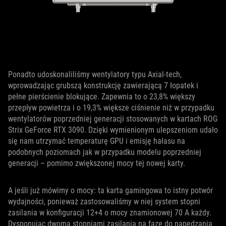
Ponadto udoskonaliliśmy wentylatory typu Axial-tech,
wprowadzając grubszą konstrukcję zawierającą 7 łopatek i
pełne pierścienie blokujące. Zapewnia to o 23,8% większy
przepływ powietrza i o 19,3% większe ciśnienie niż w przypadku
wentylatorów poprzedniej generacji stosowanych w kartach ROG
Strix GeForce RTX 3090. Dzięki wymienionym ulepszeniom udało
się nam utrzymać temperaturę GPU i emisję hałasu na
podobnych poziomach jak w przypadku modelu poprzedniej
generacji – pomimo zwiększonej mocy tej nowej karty.
A jeśli już mówimy o mocy: ta karta gamingowa to istny potwór
wydajności, ponieważ zastosowaliśmy w niej system stopni
zasilania w konfiguracji 12+4 o mocy znamionowej 70 A każdy.
Dysponując dwoma stopniami zasilania na fazę do napędzania