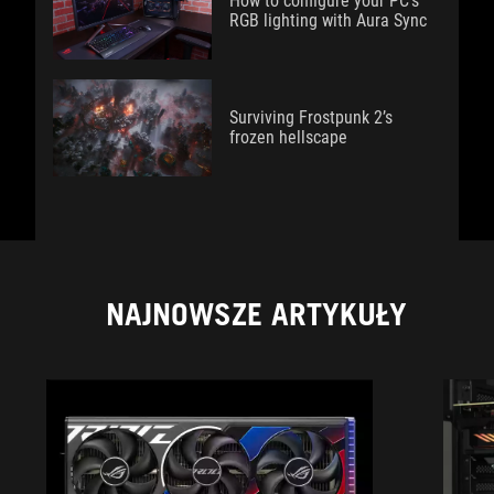
How to configure your PC's
RGB lighting with Aura Sync
Surviving Frostpunk 2’s
frozen hellscape
NAJNOWSZE ARTYKUŁY