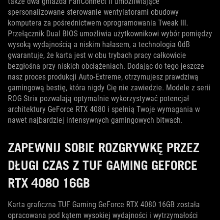
także dwa gniazda FanConnect II umożliwiające
spersonalizowane sterowanie wentylatorami obudowy
komputera za pośrednictwem oprogramowania Tweak III.
Przełącznik Dual BIOS umożliwia użytkownikowi wybór pomiędzy
wysoką wydajnością a niskim hałasem, a technologia 0dB
gwarantuje, że karta jest w obu trybach pracy całkowicie
bezgłośna przy niskich obciążeniach. Dodając do tego jeszcze
nasz proces produkcji Auto-Extreme, otrzymujesz prawdziwą
gamingową bestię, która nigdy Cię nie zawiedzie. Modele z serii
ROG Strix pozwalają optymalnie wykorzystywać potencjał
architektury GeForce RTX 4080 i spełnią Twoje wymagania w
nawet najbardziej intensywnych gamingowych bitwach.
ZAPEWNIJ SOBIE ROZGRYWKĘ PRZEZ
DŁUGI CZAS Z TUF GAMING GEFORCE
RTX 4080 16GB
Karta graficzna TUF Gaming GeForce RTX 4080 16GB została
opracowana pod kątem wysokiej wydajności i wytrzymałości