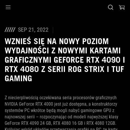
Accessibility links
Skip to content
Accessibility Help
Skip to Menu
ASUS Footer
SEP 21, 2022
WZNIEŚ SIĘ NA NOWY POZIOM
WYDAJNOŚCI Z NOWYMI KARTAMI
GRAFICZNYMI GEFORCE RTX 4090 I
RTX 4080 Z SERII ROG STRIX I TUF
GAMING
Z niecierpliwością oczekiwana seria procesorów graficznych
NVIDIA GeForce RTX 4000 jest już dostępna, a konstruktorzy
systemów PC wkrótce będą mogli nabyć gamingowe GPU z
najnowszej serii – rozpoczynając od modeli najwyższej klasy
GeForce RTX 4090 24 GB, RTX 4080 16 GB i RTX 4080 12GB.
Królując wśród układów przetwarzania grafiki na PC, te karty