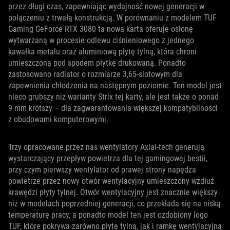
przez długi czas, zapewniając wydajność nowej generacji w
połączeniu z trwałą konstrukcją. W porównaniu z modelem TUF
Gaming GeForce RTX 3080 ta nowa karta oferuje osłonę
wytwarzaną w procesie odlewu ciśnieniowego z jednego
kawałka metalu oraz aluminiową płytę tylną, która chroni
umieszczoną pod spodem płytkę drukowaną. Ponadto
zastosowano radiator o rozmiarze 3,65-slotowym dla
zapewnienia chłodzenia na następnym poziomie. Ten model jest
nieco grubszy niż warianty Strix tej karty, ale jest także o ponad
9 mm krótszy – dla zagwarantowania większej kompatybilności
z obudowami komputerowymi.
Trzy opracowane przez nas wentylatory Axial-tech generują
wystarczający przepływ powietrza dla tej gamingowej bestii,
przy czym pierwszy wentylator od prawej strony napędza
powietrze przez nowy otwór wentylacyjny umieszczony wzdłuż
krawędzi płyty tylnej. Otwór wentylacyjny jest znacznie większy
niż w modelach poprzedniej generacji, co przekłada się na niską
temperaturę pracy, a ponadto model ten jest ozdobiony logo
TUF, które pokrywa zarówno płytę tylną, jak i ramkę wentylacyjną