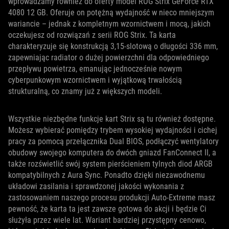
wprowadzamy również do oferty model ROG Strix GeForce RTX
4080 12 GB. Oferuje on potężną wydajność w nieco mniejszym
wariancie – jednak z kompletnym wzornictwem i mocą, jakich
oczekujesz od rozwiązań z serii ROG Strix. Ta karta
charakteryzuje się konstrukcją 3,15-slotową o długości 336 mm,
zapewniając radiator o dużej powierzchni dla odpowiedniego
przepływu powietrza, emanując jednocześnie nowym
cyberpunkowym wzornictwem i wyjątkową trwałością
strukturalną, co znamy już z większych modeli.
Wszystkie niezbędne funkcje kart Strix są tu również dostępne.
Możesz wybierać pomiędzy trybem wysokiej wydajności i cichej
pracy za pomocą przełącznika Dual BIOS, podłączyć wentylatory
obudowy swojego komputera do dwóch gniazd FanConnect II, a
także rozświetlić swój system pierścieniem tylnych diod ARGB
kompatybilnych z Aura Sync. Ponadto dzięki niezawodnemu
układowi zasilania i sprawdzonej jakości wykonania z
zastosowaniem naszego procesu produkcji Auto-Extreme masz
pewność, że karta ta jest zawsze gotowa do akcji i będzie Ci
służyła przez wiele lat. Wariant bardziej przystępny cenowo,