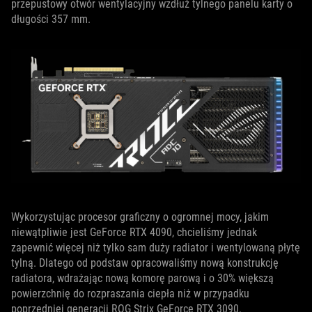
przepustowy otwór wentylacyjny wzdłuż tylnego panelu karty o
długości 357 mm.
Wykorzystując procesor graficzny o ogromnej mocy, jakim
niewątpliwie jest GeForce RTX 4090, chcieliśmy jednak
zapewnić więcej niż tylko sam duży radiator i wentylowaną płytę
tylną. Dlatego od podstaw opracowaliśmy nową konstrukcję
radiatora, wdrażając nową komorę parową i o 30% większą
powierzchnię do rozpraszania ciepła niż w przypadku
poprzedniej generacji ROG Strix GeForce RTX 3090.