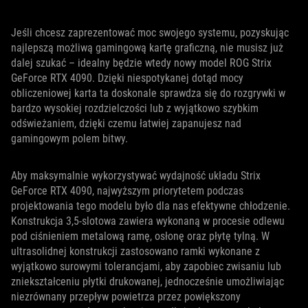
Jeśli chcesz zaprezentować moc swojego systemu, pozyskując
najlepszą możliwą gamingową kartę graficzną, nie musisz już
dalej szukać – idealny będzie wtedy nowy model ROG Strix
GeForce RTX 4090. Dzięki niespotykanej dotąd mocy
obliczeniowej karta ta doskonale sprawdza się do rozgrywki w
bardzo wysokiej rozdzielczości lub z wyjątkowo szybkim
odświeżaniem, dzięki czemu łatwiej zapanujesz nad
gamingowym polem bitwy.
Aby maksymalnie wykorzystywać wydajność układu Strix
GeForce RTX 4090, najwyższym priorytetem podczas
projektowania tego modelu było dla nas efektywne chłodzenie.
Konstrukcja 3,5-slotowa zawiera wykonaną w procesie odlewu
pod ciśnieniem metalową ramę, osłonę oraz płytę tylną. W
ultrasolidnej konstrukcji zastosowano ramki wykonane z
wyjątkowo surowymi tolerancjami, aby zapobiec zwisaniu lub
zniekształceniu płytki drukowanej, jednocześnie umożliwiając
niezrównany przepływ powietrza przez powiększony