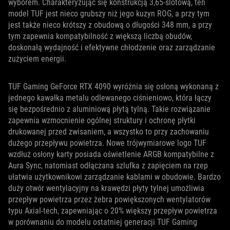
wyborem. Charakteryzując się konstrukcją 3,65-slotową, ten
model TUF jest nieco grubszy niż jego kuzyn ROG, a przy tym
jest także nieco krótszy z obudową o długości 348 mm, a przy
tym zapewnia kompatybilność z większą liczbą obudów,
doskonałą wydajność i efektywne chłodzenie oraz zarządzanie
zużyciem energii.
TUF Gaming GeForce RTX 4090 wyróżnia się osłoną wykonaną z
jednego kawałka metalu odlewanego ciśnieniowo, która łączy
się bezpośrednio z aluminiową płytą tylną. Takie rozwiązanie
zapewnia wzmocnienie ogólnej struktury i ochronę płytki
drukowanej przed zwisaniem, a wszystko to przy zachowaniu
dużego przepływu powietrza. Nowe trójwymiarowe logo TUF
wzdłuż osłony karty posiada oświetlenie ARGB kompatybilne z
Aura Sync, natomiast odłączana szlufka z zapięciem na rzep
ułatwia użytkownikowi zarządzanie kablami w obudowie. Bardzo
duży otwór wentylacyjny na krawędzi płyty tylnej umożliwia
przepływ powietrza przez żebra powiększonych wentylatorów
typu Axial-tech, zapewniając o 20% większy przepływ powietrza
w porównaniu do modelu ostatniej generacji TUF Gaming