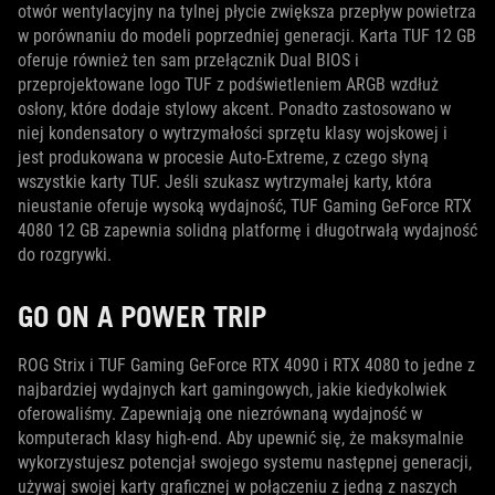
otwór wentylacyjny na tylnej płycie zwiększa przepływ powietrza
w porównaniu do modeli poprzedniej generacji. Karta TUF 12 GB
oferuje również ten sam przełącznik Dual BIOS i
przeprojektowane logo TUF z podświetleniem ARGB wzdłuż
osłony, które dodaje stylowy akcent. Ponadto zastosowano w
niej kondensatory o wytrzymałości sprzętu klasy wojskowej i
jest produkowana w procesie Auto-Extreme, z czego słyną
wszystkie karty TUF. Jeśli szukasz wytrzymałej karty, która
nieustanie oferuje wysoką wydajność, TUF Gaming GeForce RTX
4080 12 GB zapewnia solidną platformę i długotrwałą wydajność
do rozgrywki.
GO ON A POWER TRIP
ROG Strix i TUF Gaming GeForce RTX 4090 i RTX 4080 to jedne z
najbardziej wydajnych kart gamingowych, jakie kiedykolwiek
oferowaliśmy. Zapewniają one niezrównaną wydajność w
komputerach klasy high-end. Aby upewnić się, że maksymalnie
wykorzystujesz potencjał swojego systemu następnej generacji,
używaj swojej karty graficznej w połączeniu z jedną z naszych