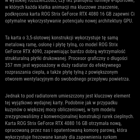
w wysokiej rozdzielczości, czy też planujesz turnieje e-sportowe,
w których każda klatka animacji ma kluczowe znaczenie,
podkręcona karta ROG Strix GeForce RTX 4080 16 GB zapewni Ci
optymalne wykorzystywanie potencjału nowej architektury GPU.
Ta karta o 3,5-slotowej konstrukcji wykorzystuje tę samą
metalową ramę, osłonę i płytę tylną, co model ROG Strix
GeForce RTX 4090, zapewniając bardzo dobrą wytrzymałość
strukturalną płytki drukowanej. Procesor graficzny o długości
357 mm jest wyposażony w duży radiator do efektywnego
rozpraszania ciepła, a także płytę tylną z powiększonym
otworem wentylacyjnym do swobodnego przepływu powietrza.
Jednak to pod radiatorem umieszczony jest kluczowy element
tej wyjątkowo wydajnej karty. Podobnie jak w przypadku
kuzynów o większej mocy obliczeniowej, w tym modelu
zrezygnowaliśmy z konwencjonalnej konstrukcji rurek cieplnych.
Karta ROG Strix GeForce RTX 4080 16 GB otrzymała nową,
opracowaną przez nas i opatentowaną komorę parową, która
wykorzystuje frezowane kanały dla zapewnienia rurkom