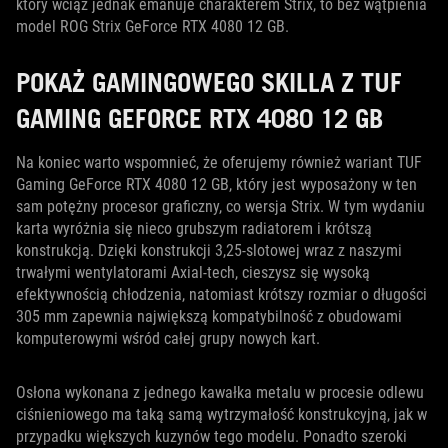
który wciąż jednak emanuje charakterem Strix, to bez wątpienia
model ROG Strix GeForce RTX 4080 12 GB.
POKAŻ GAMINGOWEGO SKILLA Z TUF
GAMING GEFORCE RTX 4080 12 GB
Na koniec warto wspomnieć, że oferujemy również wariant TUF
Gaming GeForce RTX 4080 12 GB, który jest wyposażony w ten
sam potężny procesor graficzny, co wersja Strix. W tym wydaniu
karta wyróżnia się nieco grubszym radiatorem i krótszą
konstrukcją. Dzięki konstrukcji 3,25-slotowej wraz z naszymi
trwałymi wentylatorami Axial-tech, cieszysz się wysoką
efektywnością chłodzenia, natomiast krótszy rozmiar o długości
305 mm zapewnia największą kompatybilność z obudowami
komputerowymi wśród całej grupy nowych kart.
Osłona wykonana z jednego kawałka metalu w procesie odlewu
ciśnieniowego ma taką samą wytrzymałość konstrukcyjną, jak w
przypadku większych kuzynów tego modelu. Ponadto szeroki