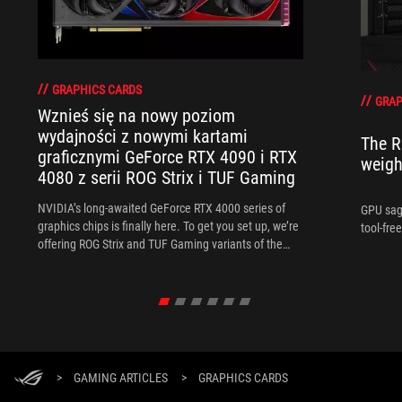
GRAPHICS CARDS
GRAP
Wznieś się na nowy poziom
wydajności z nowymi kartami
The R
graficznymi GeForce RTX 4090 i RTX
weigh
4080 z serii ROG Strix i TUF Gaming
NVIDIA’s long-awaited GeForce RTX 4000 series of
GPU sag 
graphics chips is finally here. To get you set up, we’re
tool-fre
offering ROG Strix and TUF Gaming variants of the
GeForce RTX 4090 and RTX 4080.
>
GAMING ARTICLES
>
GRAPHICS CARDS