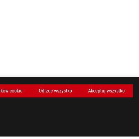
ików cookie
Odrzuc wszystko
Akceptuj wszystko
KAJ NAJNOWSZE OFERTY I WIĘCEJ
ZAREJESTRUJ SIĘ