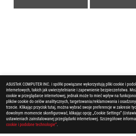
ASUSTeK COMPUTER INC. i spółki powiązane wykorzystują pliki cookie i podo
internetowych, takich jak uwierzytelnianie i zapewnienie bezpieczeństwa. Mo
ASUS
cookie w przeglądarce internetowej, jednak może to mieć wpływ na funkcjono
Footer
plików cookie do celów analitycznych, targetowania/reklamowania i osadzony
trzecie. Klikając przycisk tutaj, można wybrać swoje preferencje w zakresie 
>
GAMING CHŁODZENIA
>
ROG STRIX LC
>
ROG STR
dowolnym momencie skonfigurować, klikając opcję „Cookie Settings” (Ustawie
ustawieniach zainstalowanej przeglądarki internetowej. Szczegółowe informa
OBSŁUGIWANE TYPY PŁATNOŚCI
cookie i podobne technologie”
.