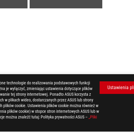
bne technologie do realizowania podstawowych funkcji
Ustawienia pl
żna je wyłączyć, zmieniając ustawienia dotyczące plików
wanie tej strony internetowej. Ponadto ASUS korzysta z
ch w plikach wideo, dostarczanych przez ASUS lub strony
tych plików cookie. Ustawienia plików cookie można również w
IX LC III 360 ARGB LCD
GALLERY
nia plików cookie) w stopce stron internetowych ASUS lub w
cje można znaleźć tutaj: Polityka prywatności ASUS –
„Pliki
UZYS