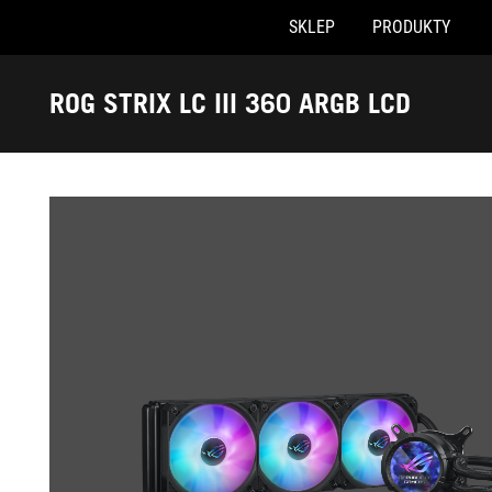
SKLEP
PRODUKTY
Accessibility links
Skip to content
Accessibility Help
Skip to Menu
ASUS Footer
ROG STRIX LC III 360 ARGB LCD
-
Galeria