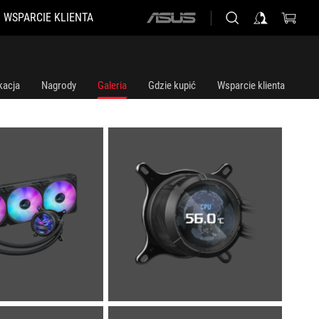
WSPARCIE KLIENTA
ASUS
home
logo
kacja
Nagrody
Galeria
Gdzie kupić
Wsparcie klienta