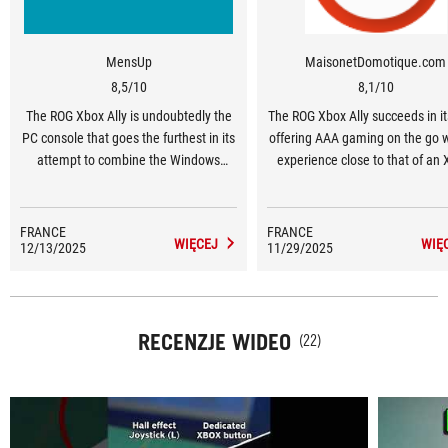
MensUp
MaisonetDomotique.com
8,5/10
8,1/10
The ROG Xbox Ally is undoubtedly the
The ROG Xbox Ally succeeds in it
PC console that goes the furthest in its
offering AAA gaming on the go w
attempt to combine the Windows
experience close to that of an 
universe with mobile gaming. Its
thanks to the Ryzen Z2 A, the 7"
ergonomics, performance and, above
screen and the Game Pass eco
all, its Xbox interface designed for
on Windows 11 in full-screen 
FRANCE
FRANCE
WIĘCEJ
WIĘ
12/13/2025
touchscreen and controller use make
11/29/2025
Performance is on point, he
all the difference. ... It is a good entry
dissipation is under control, 
point into the world of Xbox-style
connectivity (including Thunderb
portable PC gaming... .
opens the door to docking and
RECENZJE WIDEO
eGPU. ... For those who wan
(22)
‘console PC’ without compromis
power, the Xbox Ally is the ob
choice.