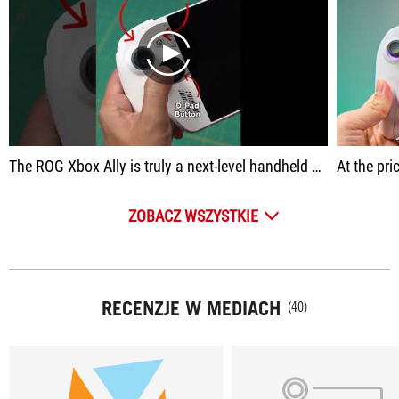
play
The ROG Xbox Ally is truly a next-level handheld console.
At the price of RM2,699, I think it’s a g
ZOBACZ WSZYSTKIE
RECENZJE W MEDIACH
(40)