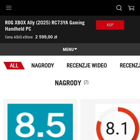
Accessibility links
ROG XBOX Ally (2025) RC73YA Gaming 
Skip to content
Accessibility Help
Skip to Menu
ASUS Footer
KUP
Handheld PC 
-
2 599,00 zł
Cena ASUS eStore
Nagrody
MENU
Funkcje
ALL
NAGRODY
RECENZJE WIDEO
RECENZJ
Funkcje
Specyfikacja
NAGRODY
(7)
Nagrody
Galeria
Gdzie kupić
Wsparcie klienta