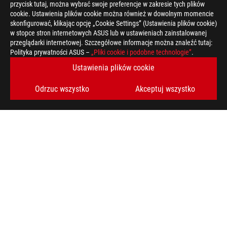
przycisk tutaj, można wybrać swoje preferencje w zakresie tych plików
cookie. Ustawienia plików cookie można również w dowolnym momencie
skonfigurować, klikając opcję „Cookie Settings” (Ustawienia plików cookie)
w stopce stron internetowych ASUS lub w ustawieniach zainstalowanej
przeglądarki internetowej. Szczegółowe informacje można znaleźć tutaj:
Polityka prywatności ASUS –
„Pliki cookie i podobne technologie”
.
Ustawienia plików cookie
Odrzuc wszystko
Akceptuj wszystko
ASUS
Footer
>
GAMING KONSOLE
>
ROG ALLY
>
ROG XBOX ALLY (2025) RC73YA GAMING HANDHELD PC
AWARD