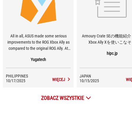
All in all, ASUS made some serious
Armoury Crate SEの機能紹
improvements to the ROG Xbox Ally as
Xbox Ally Xを使いこな
compared to the original ROG Ally. At
hipc.jp
the same time, it still retains all of the
Yugatech
looks and gamer feel of the original
handheld device.
PHILIPPINES
JAPAN
WIĘCEJ
WI
10/17/2025
10/15/2025
ZOBACZ WSZYSTKIE