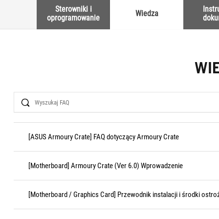
Sterowniki i
Instr
Wiedza
oprogramowanie
doku
WI
Search
[ASUS Armoury Crate] FAQ dotyczący Armoury Crate
[Motherboard] Armoury Crate (Ver 6.0) Wprowadzenie
[Motherboard / Graphics Card] Przewodnik instalacji i środki ostroż