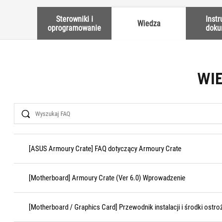
Sterowniki i
Instr
Wiedza
oprogramowanie
doku
WI
Search
[ASUS Armoury Crate] FAQ dotyczący Armoury Crate
[Motherboard] Armoury Crate (Ver 6.0) Wprowadzenie
[Motherboard / Graphics Card] Przewodnik instalacji i środki ostroż