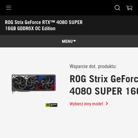
Accessibility links
ROG Strix GeForce RTX™ 4080 SUPER 
Skip to content
Accessibility Help
Skip to Menu
ASUS Footer
16GB GDDR6X OC Edition
-
Wsparcie
MENU
klienta
Funkcje
Funkcje
Specyfikacja
Wsparcie dot. produktu:
ROG Strix GeFo
Nagrody
4080 SUPER 16
Galeria
OC Edition
Wsparcie klienta
Wybierz inny model