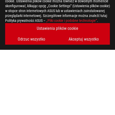
cookie. Ustawienia plików cookie można również w dowolnym momencie
skonfigurować, klikając opcję „Cookie Settings” (Ustawienia plików cookie)
w stopce stron internetowych ASUS lub w ustawieniach zainstalowanej
przeglądarki internetowej. Szczegółowe informacje można znaleźć tutaj:
Polityka prywatności ASUS –
„Pliki cookie i podobne technologie”
.
Ustawienia plików cookie
Odrzuc wszystko
Akceptuj wszystko
Disclaimer
Terminy „HDMI” oraz „ HDMI High-Definition Multimedia Interfa
oraz Logo HDMI stanowią znaki towarowe lub zastrzeżone znaki
Produkty certyfikowane przez kanadyjską Federalną Komisję Ł
Zjednoczonych i w Kanadzie. Zapraszamy do odwiedzenia stron
dostępności produktów.
Wszystkie specyfikacje mogą ulec zmianie bez wcześniejszego
dokładnych ofert. Produkty mogą nie być dostępne na wszystki
Specyfikacja i funkcje różnią się w zależności od modelu, a ws
stronach specyfikacji.
Kolory i dołączone oprogramowanie mogą ulec zmianie bez wc
Wymienione nazwy marek i produktów są znakami towarowymi 
Jeśli nie określono inaczej, wszelkie dane dotyczące wydajnośc