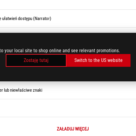
 ułatwień dostępu (Narrator)
rmoury Crate
to your local site to shop online and see relevant promotions.
 się lub opóźnienia
Zostaję tutaj
Switch to the US website
łowo lub występują nieoczekiwane problemy.
ter lub niewłaściwe znaki
ZAŁADUJ WIĘCEJ