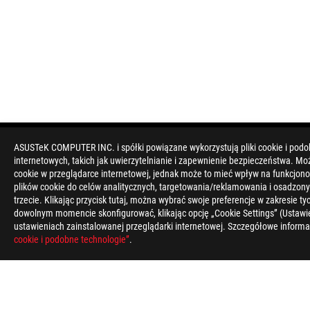
ASUSTeK COMPUTER INC. i spółki powiązane wykorzystują pliki cookie i podo
internetowych, takich jak uwierzytelnianie i zapewnienie bezpieczeństwa. Mo
Disclaimer
Produkty certyfikowane przez kanadyjską Federalną Komisję Ł
cookie w przeglądarce internetowej, jednak może to mieć wpływ na funkcjono
ASUS Canada, gdzie znajdziesz informacje o lokalnej dostępno
plików cookie do celów analitycznych, targetowania/reklamowania i osadzony
Wszystkie specyfikacje mogą ulec zmianie bez wcześniejszego 
trzecie. Klikając przycisk tutaj, można wybrać swoje preferencje w zakresie 
rynkach.
dowolnym momencie skonfigurować, klikając opcję „Cookie Settings” (Ustawie
Specyfikacja i funkcje różnią się w zależności od modelu, a ws
ustawieniach zainstalowanej przeglądarki internetowej. Szczegółowe informa
Kolory i dołączone oprogramowanie mogą ulec zmianie bez wc
cookie i podobne technologie”
.
Wymienione nazwy marek i produktów są znakami towarowymi 
Jeśli nie określono inaczej, wszelkie dane dotyczące wydajno
Rzeczywista prędkość transferu USB 3.0, 3.1, 3.2 i / lub Type-
konfiguracją systemu i środowiskiem operacyjnym.