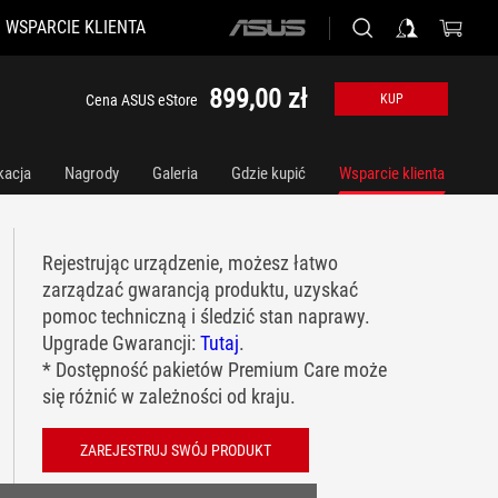
WSPARCIE KLIENTA
ASUS
home
logo
899,00 zł
Cena ASUS eStore
KUP
kacja
Nagrody
Galeria
Gdzie kupić
Wsparcie klienta
Rejestrując urządzenie, możesz łatwo
zarządzać gwarancją produktu, uzyskać
pomoc techniczną i śledzić stan naprawy.
Upgrade Gwarancji:
Tutaj
.
* Dostępność pakietów Premium Care może
się różnić w zależności od kraju.
ZAREJESTRUJ SWÓJ PRODUKT