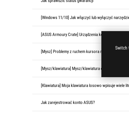
Jak sprawdzić status gwarancji
[Windows 11/10] Jak włączyć lub wyłączyć narzędzie
[ASUS Armoury Crate] Urządzenia kompatybilne z A
Switch 
[Mysz] Problemy z ruchem kursora myszy — zacinanie
[Mysz/klawiatura] Mysz/klawiatura działa nieprawid
[Klawiatura] Moja klawiatura losowo wpisuje wiele li
Jak zarejestrować konto ASUS?