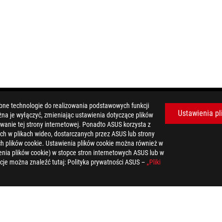
bne technologie do realizowania podstawowych funkcji
Ustawienia pl
żna je wyłączyć, zmieniając ustawienia dotyczące plików
ączności i Przemysłu będą rozpowszechniane w Stanach Zjednoczonyc
wanie tej strony internetowej. Ponadto ASUS korzysta z
ści produktów.
ch w plikach wideo, dostarczanych przez ASUS lub strony
powiadomienia. Prosimy o kontakt z dostawcą w celu uzyskania dokł
tych plików cookie. Ustawienia plików cookie można również w
nia plików cookie) w stopce stron internetowych ASUS lub w
zelkie ilustracje są poglądowe. Szczegóły można znaleźć na stronach s
cje można znaleźć tutaj: Polityka prywatności ASUS –
„Pliki
ześniejszego powiadomienia.
poszczególnych firm.
ści zostały ustalone na bazie teoretycznych symulacji. Rzeczywista 
C zależy od wielu czynników, w tym szybkości przetwarzania przez dan