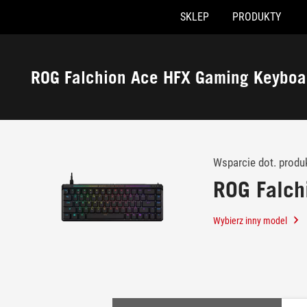
SKLEP
PRODUKTY
Accessibility links
Skip to content
Accessibility Help
Skip to Menu
ASUS Footer
ROG Falchion Ace HFX Gaming Keyboa
-
Wsparcie
klienta
Wsparcie dot. produ
ROG Falch
Wybierz inny model