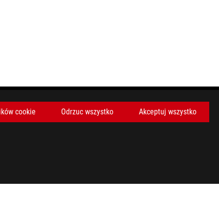
ików cookie
Odrzuc wszystko
Akceptuj wszystko
h i w Kanadzie. Zapraszamy do odwiedzenia strony ASUS USA i
adnych ofert. Produkty mogą nie być dostępne na wszystkich
pecyfikacji.
wydajność może być inna w praktycznym zastosowaniu.
e urządzenie, atrybutów plików i innych czynników związanych z