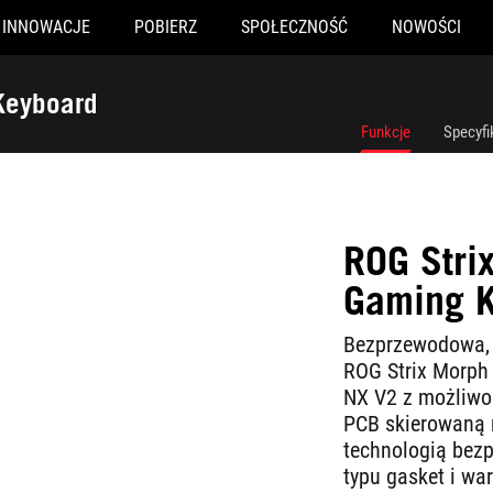
INNOWACJE
POBIERZ
SPOŁECZNOŚĆ
NOWOŚCI
Keyboard
Funkcje
Specyfi
ROG Stri
Gaming 
Bezprzewodowa, 
ROG Strix Morph
NX V2 z możliwoś
PCB skierowaną n
technologią be
typu gasket i wa