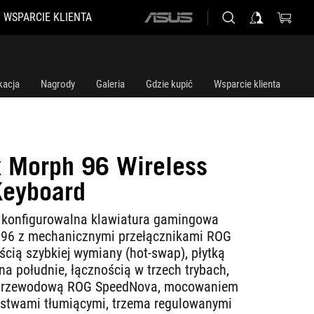
WSPARCIE KLIENTA
ASUS
home
logo
kacja
Nagrody
Galeria
Gdzie kupić
Wsparcie klienta
x Morph 96 Wireless
Keyboard
konfigurowalna klawiatura gamingowa
 96 z mechanicznymi przełącznikami ROG
cią szybkiej wymiany (hot-swap), płytką
a południe, łącznością w trzech trybach,
zprzewodową ROG SpeedNova, mocowaniem
rstwami tłumiącymi, trzema regulowanymi