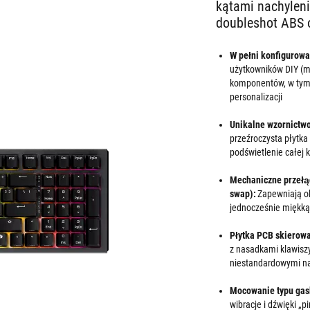
kątami nachylen
doubleshot ABS 
W pełni konfigurowa
użytkowników DIY (m
komponentów, w tym p
personalizacji
Unikalne wzornictwo
przeźroczysta płytk
podświetlenie całej 
Mechaniczne przełąc
swap):
Zapewniają obs
jednocześnie miękką 
Płytka PCB skierow
z nasadkami klawiszy
niestandardowymi na
Mocowanie typu gask
wibracje i dźwięki „