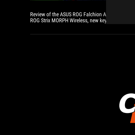
Review of the ASUS ROG Falchion ACE 75 HE /
ROG Strix MORPH Wireless, new keyboards with
XkoGuru