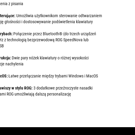
enia z pisania
sterujące:
Umożliwia użytkownikom sterowanie odtwarzaniem
ję głośności i dostosowywanie podświetlenia klawiatury
trybach:
Połączenie przez Bluetooth® (do trzech urządzeń
GHz z technologią bezprzewodową ROG SpeedNova lub
USB
rukcja:
Dwie pary nóżek klawiatury o różnej wysokości
cje nachylenia
acOS:
Łatwe przełączanie między trybami Windows i MacOS
awiszy w stylu ROG:
3 dodatkowe przeźroczyste nasadki
ami ROG umożliwiają dalszą personalizację