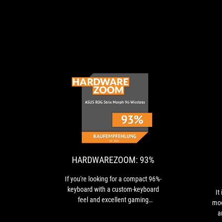
HARDWAREZOO
If
93%
you're
looking
for
a
HARDWAREZOOM: 93%
compact
96%-
If you're looking for a compact 96%-
keyboard
keyboard with a custom-keyboard
It
with
feel and excellent gaming
mod
a
performance, this is one of the
a
custom-
most exciting models currently