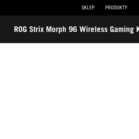
SKLEP
PRODUKTY
Accessibility links
Skip to content
Accessibility Help
Skip to Menu
ASUS Footer
ROG Strix Morph 96 Wireless Gaming 