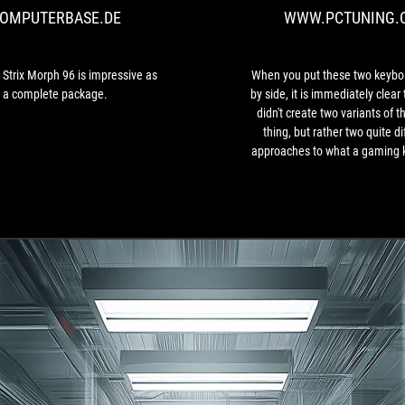
OMPUTERBASE.DE
WWW.PCTUNING.
96
is
impressive
as
Strix Morph 96 is impressive as
When you put these two keybo
a
a complete package.
by side, it is immediately clear
complete
didn't create two variants of 
package.
thing, but rather two quite di
approaches to what a gaming 
should do. The Falchion ACE 7
sharp specialist focused on
precision, and competitive gam
the Strix Morph 96 Wireless fee
more thoughtful all-rounder tha
wireless freedom and a more 
presentation.