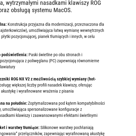
ia, wytrzymałymi nasadkami klawiszy ROG
oraz obsługą systemu MacOS.
lna:
Konstrukcja przyjazna dla modernizacji, przeznaczona dla
ajsterkowiczów), umożliwiająca łatwą wymianę wewnętrznych
łytki pozycjonującej, pianek tłumiących i innych, w celu
 podświetlenia:
Paski świetlne po obu stronach i
a pozycjonująca z poliwęglanu (PC) zapewniają równomierne
klawiatury
zniki ROG NX V2 z możliwością szybkiej wymiany (hot-
ługę większej liczby profili nasadek klawiszy, oferując
akustykę i wyrafinowane wrażenia z pisania
ana na południe:
Zoptymalizowana pod kątem kompatybilności
, umożliwiająca spersonalizowane konfiguracje z
sadkami klawiszy i zaawansowanymi efektami świetlnymi
et i warstwy tłumiące:
Silikonowe warstwy pochłaniają
pingowania” przełączników, zapewniając wyrafinowaną akustykę