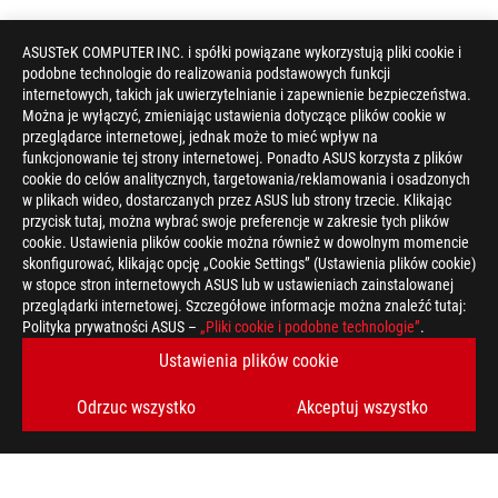
ASUSTeK COMPUTER INC. i spółki powiązane wykorzystują pliki cookie i
podobne technologie do realizowania podstawowych funkcji
internetowych, takich jak uwierzytelnianie i zapewnienie bezpieczeństwa.
Można je wyłączyć, zmieniając ustawienia dotyczące plików cookie w
przeglądarce internetowej, jednak może to mieć wpływ na
funkcjonowanie tej strony internetowej. Ponadto ASUS korzysta z plików
cookie do celów analitycznych, targetowania/reklamowania i osadzonych
w plikach wideo, dostarczanych przez ASUS lub strony trzecie. Klikając
przycisk tutaj, można wybrać swoje preferencje w zakresie tych plików
cookie. Ustawienia plików cookie można również w dowolnym momencie
skonfigurować, klikając opcję „Cookie Settings” (Ustawienia plików cookie)
w stopce stron internetowych ASUS lub w ustawieniach zainstalowanej
przeglądarki internetowej. Szczegółowe informacje można znaleźć tutaj:
ASUS
Polityka prywatności ASUS –
„Pliki cookie i podobne technologie”
.
Footer
>
GAMING NOTEBOOKI
>
NOTEBOOKI FILTER
Ustawienia plików cookie
>
ROG STRIX G15 (2022)
GALLERY
Odrzuc wszystko
Akceptuj wszystko
OBSŁUGIWANE TYPY PŁATNOŚCI